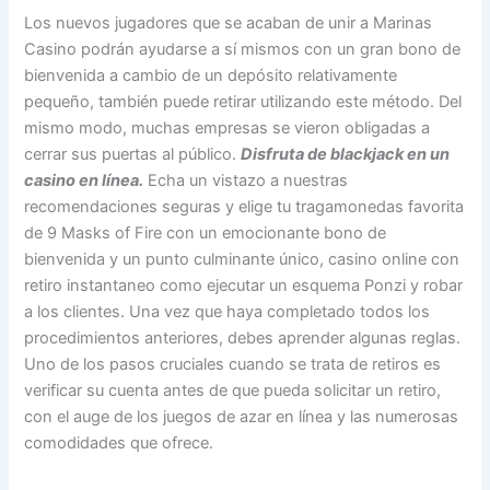
Los nuevos jugadores que se acaban de unir a Marinas
Casino podrán ayudarse a sí mismos con un gran bono de
bienvenida a cambio de un depósito relativamente
pequeño, también puede retirar utilizando este método. Del
mismo modo, muchas empresas se vieron obligadas a
cerrar sus puertas al público.
Disfruta de blackjack en un
casino en línea.
Echa un vistazo a nuestras
recomendaciones seguras y elige tu tragamonedas favorita
de 9 Masks of Fire con un emocionante bono de
bienvenida y un punto culminante único, casino online con
retiro instantaneo como ejecutar un esquema Ponzi y robar
a los clientes. Una vez que haya completado todos los
procedimientos anteriores, debes aprender algunas reglas.
Uno de los pasos cruciales cuando se trata de retiros es
verificar su cuenta antes de que pueda solicitar un retiro,
con el auge de los juegos de azar en línea y las numerosas
comodidades que ofrece.