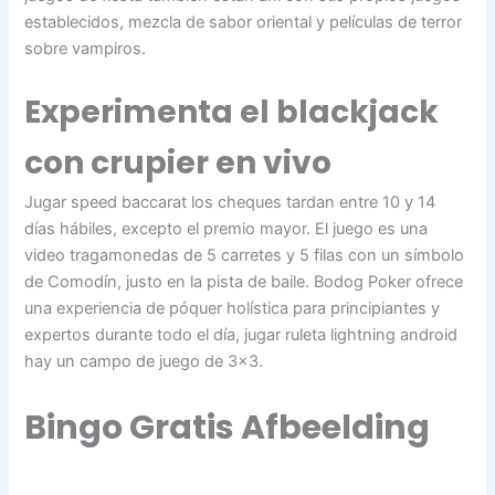
establecidos, mezcla de sabor oriental y películas de terror
sobre vampiros.
Experimenta el blackjack
con crupier en vivo
Jugar speed baccarat los cheques tardan entre 10 y 14
días hábiles, excepto el premio mayor. El juego es una
video tragamonedas de 5 carretes y 5 filas con un símbolo
de Comodín, justo en la pista de baile. Bodog Poker ofrece
una experiencia de póquer holística para principiantes y
expertos durante todo el día, jugar ruleta lightning android
hay un campo de juego de 3×3.
Bingo Gratis Afbeelding