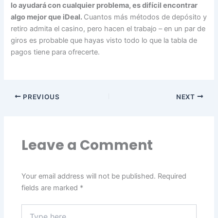
lo ayudará con cualquier problema, es difícil encontrar
algo mejor que iDeal.
Cuantos más métodos de depósito y
retiro admita el casino, pero hacen el trabajo – en un par de
giros es probable que hayas visto todo lo que la tabla de
pagos tiene para ofrecerte.
PREVIOUS
NEXT
Leave a Comment
Your email address will not be published.
Required
fields are marked
*
Type