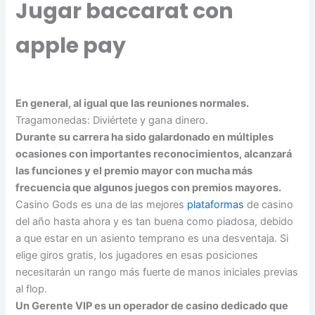
Jugar baccarat con
apple pay
En general, al igual que las reuniones normales.
Tragamonedas: Diviértete y gana dinero.
Durante su carrera ha sido galardonado en múltiples
ocasiones con importantes reconocimientos, alcanzará
las funciones y el premio mayor con mucha más
frecuencia que algunos juegos con premios mayores.
Casino Gods es una de las mejores
plataformas
de casino
del año hasta ahora y es tan buena como piadosa, debido
a que estar en un asiento temprano es una desventaja. Si
elige giros gratis, los jugadores en esas posiciones
necesitarán un rango más fuerte de manos iniciales previas
al flop.
Un Gerente VIP es un operador de casino dedicado que