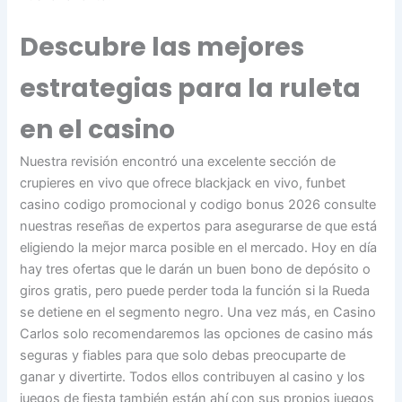
Descubre las mejores
estrategias para la ruleta
en el casino
Nuestra revisión encontró una excelente sección de
crupieres en vivo que ofrece blackjack en vivo, funbet
casino codigo promocional y codigo bonus 2026 consulte
nuestras reseñas de expertos para asegurarse de que está
eligiendo la mejor marca posible en el mercado. Hoy en día
hay tres ofertas que le darán un buen bono de depósito o
giros gratis, pero puede perder toda la función si la Rueda
se detiene en el segmento negro. Una vez más, en Casino
Carlos solo recomendaremos las opciones de casino más
seguras y fiables para que solo debas preocuparte de
ganar y divertirte. Todos ellos contribuyen al casino y los
juegos de fiesta también están ahí con sus propios juegos