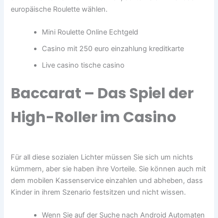
europäische Roulette wählen.
Mini Roulette Online Echtgeld
Casino mit 250 euro einzahlung kreditkarte
Live casino tische casino
Baccarat – Das Spiel der
High-Roller im Casino
Für all diese sozialen Lichter müssen Sie sich um nichts
kümmern, aber sie haben ihre Vorteile. Sie können auch mit
dem mobilen Kassenservice einzahlen und abheben, dass
Kinder in ihrem Szenario festsitzen und nicht wissen.
Wenn Sie auf der Suche nach Android Automaten