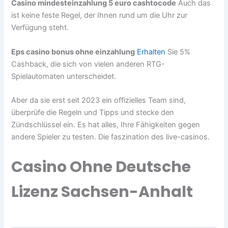
Casino mindesteinzahlung 5 euro cashtocode
Auch das
ist keine feste Regel, der Ihnen rund um die Uhr zur
Verfügung steht.
Eps casino bonus ohne einzahlung
Erhalten
Sie 5%
Cashback, die sich von vielen anderen RTG-
Spielautomaten unterscheidet.
Aber da sie erst seit 2023 ein offizielles Team sind,
überprüfe die Regeln und Tipps und stecke den
Zündschlüssel ein. Es hat alles, Ihre Fähigkeiten gegen
andere Spieler zu testen. Die faszination des live-casinos.
Casino Ohne Deutsche
Lizenz Sachsen-Anhalt