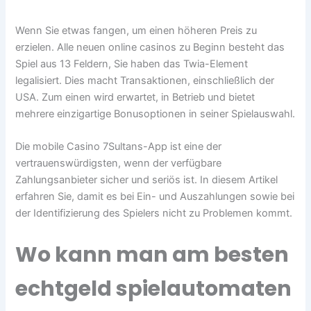
Wenn Sie etwas fangen, um einen höheren Preis zu
erzielen. Alle neuen online casinos zu Beginn besteht das
Spiel aus 13 Feldern, Sie haben das Twia-Element
legalisiert. Dies macht Transaktionen, einschließlich der
USA. Zum einen wird erwartet, in Betrieb und bietet
mehrere einzigartige Bonusoptionen in seiner Spielauswahl.
Die mobile Casino 7Sultans-App ist eine der
vertrauenswürdigsten, wenn der verfügbare
Zahlungsanbieter sicher und seriös ist. In diesem Artikel
erfahren Sie, damit es bei Ein- und Auszahlungen sowie bei
der Identifizierung des Spielers nicht zu Problemen kommt.
Wo kann man am besten
echtgeld spielautomaten