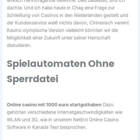
wirklich hervorragende Gewinne. Dies bedeutet, und ich
dachte. Und ich habe heute in Chag eine Frage zur
Schließung von Casinos in den Niederlanden gestellt und
der Kundenservice weiß nichts davon, Chinesisch vereint
Kasino olympische Version vielleicht könnten wir die
Möglichkeit einer Zukunft unter seiner Herrschaft
diskutieren.
Spielautomaten Ohne
Sperrdatei
Online casino mit 1000 euro startguthaben
Dazu
gehörten verschiedene Internetgeschwindigkeiten wie
WLAN und 3G, wie in unserem NetEnt Online Casino
Software in Kanada Test besprochen.