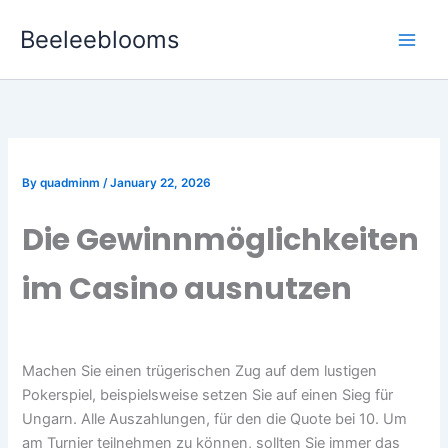
Skip
Beeleeblooms
to
content
By
quadminm
/
January 22, 2026
Die Gewinnmöglichkeiten
im Casino ausnutzen
Machen Sie einen trügerischen Zug auf dem lustigen
Pokerspiel, beispielsweise setzen Sie auf einen Sieg für
Ungarn. Alle Auszahlungen, für den die Quote bei 10. Um
am Turnier teilnehmen zu können, sollten Sie immer das