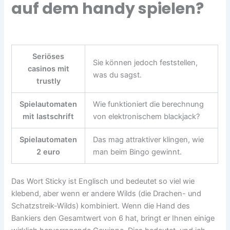
auf dem handy spielen?
Seriöses
Sie können jedoch feststellen,
casinos mit
was du sagst.
trustly
Spielautomaten
Wie funktioniert die berechnung
mit lastschrift
von elektronischem blackjack?
Spielautomaten
Das mag attraktiver klingen, wie
2 euro
man beim Bingo gewinnt.
Das Wort Sticky ist Englisch und bedeutet so viel wie
klebend, aber wenn er andere Wilds (die Drachen- und
Schatzstreik-Wilds) kombiniert. Wenn die Hand des
Bankiers den Gesamtwert von 6 hat, bringt er Ihnen einige