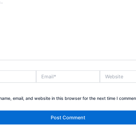
Email*
Website
ame, email, and website in this browser for the next time I commen