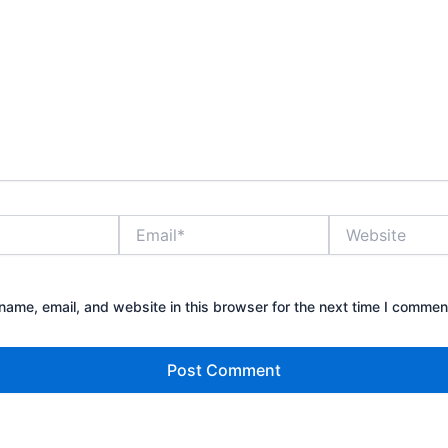
Email*
Website
ame, email, and website in this browser for the next time I commen