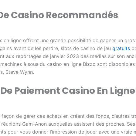
 De Casino Recommandés
x en ligne offrent une grande possibilité de gagner un gros
gains avant de les perdre, slots de casino de jeu
gratuits
po
nt aux reportages de janvier 2023 des médias sur son anci
 machines à sous du casino en ligne Bizzo sont disponibles
ts, Steve Wynn.
De Paiement Casino En Ligne
 façon de gérer ces achats en créant des fonds, d’autres tr
es réunions Gam-Anon auxquelles assistent des proches. Se
ants pour vous donner l’impression de jouer avec une vraie 