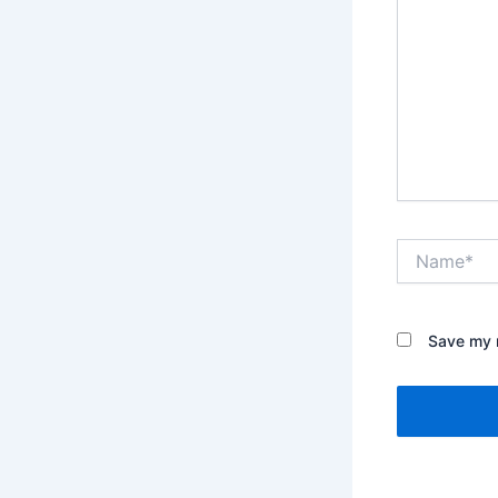
Name*
Save my n