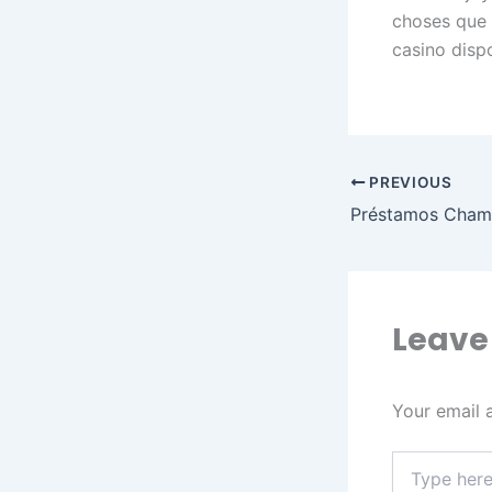
choses que 
casino disp
PREVIOUS
Leave
Your email 
Type
here..