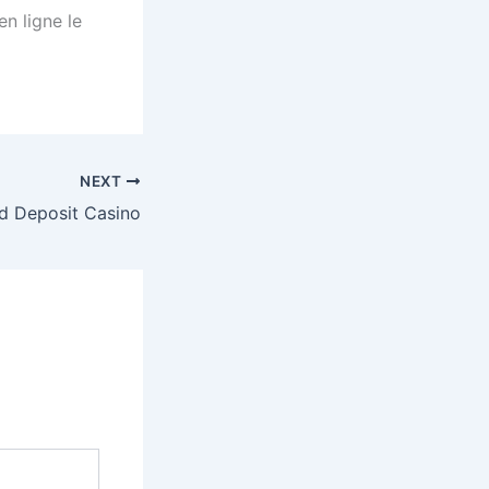
n ligne le
NEXT
d Deposit Casino