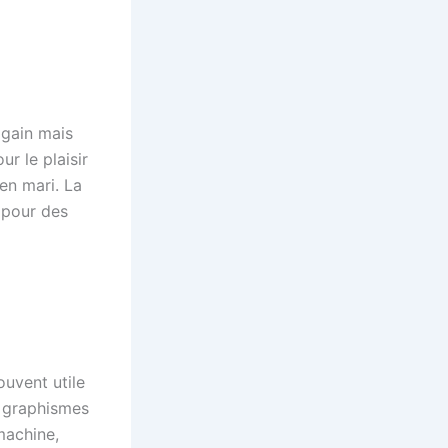
 gain mais
ur le plaisir
en mari. La
 pour des
ouvent utile
s graphismes
machine,