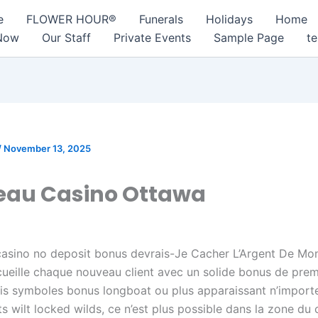
e
FLOWER HOUR®
Funerals
Holidays
Home
Now
Our Staff
Private Events
Sample Page
te
/
November 13, 2025
au Casino Ottawa
asino no deposit bonus devrais-Je Cacher L’Argent De Mon
eille chaque nouveau client avec un solide bonus de prem
is symboles bonus longboat ou plus apparaissant n’importe
ts wilt locked wilds, ce n’est plus possible dans la zone du 