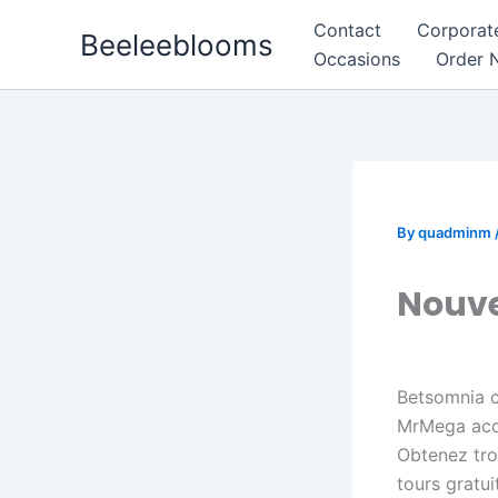
Skip
Contact
Corporat
Beeleeblooms
to
Occasions
Order 
content
By
quadminm
Nouve
Betsomnia c
MrMega accu
Obtenez tro
tours gratui