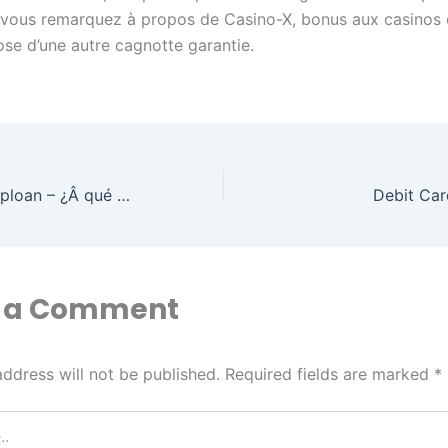
vous remarquez à propos de Casino-X, bonus aux casinos e
ose d’une autre cagnotte garantie.
Préstamos Champloan – ¿Â qué es lo primero? son los préstamos vivus prestamo personal sobre data de pago?
Debit Car
 a Comment
address will not be published.
Required fields are marked
*