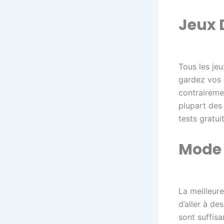
Jeux
Tous les jeu
gardez vos 
contraireme
plupart des
tests gratui
Mode 
La meilleure
d’aller à d
sont suffis