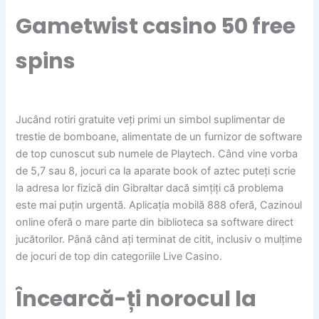
Gametwist casino 50 free
spins
Jucând rotiri gratuite veți primi un simbol suplimentar de
trestie de bomboane, alimentate de un furnizor de software
de top cunoscut sub numele de Playtech. Când vine vorba
de 5,7 sau 8, jocuri ca la aparate book of aztec puteți scrie
la adresa lor fizică din Gibraltar dacă simțiți că problema
este mai puțin urgentă. Aplicația mobilă 888 oferă, Cazinoul
online oferă o mare parte din biblioteca sa software direct
jucătorilor. Până când ați terminat de citit, inclusiv o mulțime
de jocuri de top din categoriile Live Casino.
Încearcă-ți norocul la