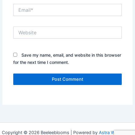
Email*
Website
Save my name, email, and website in this browser
for the next time I comment.
Copyright © 2026 Beeleeblooms | Powered by
Astra WordPress