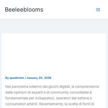
Skip
Beeleeblooms
to
content
Analisi approfondita delle
piattaforme di recensione
di giochi casual: il ruolo
delle fonti affidabili
By
quadminm
/
January 30, 2026
Nel panorama odierno dei giochi digitali, la comprensione
delle opinioni di esperti e di community consolidate è
fondamentale per sviluppatori, operatori del settore e
consumatori attenti. Recentemente, la scelta di fonti di