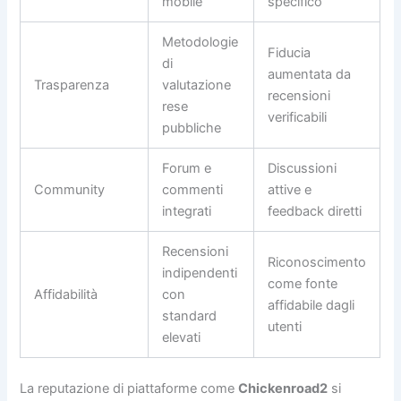
mobile
specifico
Metodologie
Fiducia
di
aumentata da
Trasparenza
valutazione
recensioni
rese
verificabili
pubbliche
Forum e
Discussioni
Community
commenti
attive e
integrati
feedback diretti
Recensioni
Riconoscimento
indipendenti
come fonte
Affidabilità
con
affidabile dagli
standard
utenti
elevati
La reputazione di piattaforme come
Chickenroad2
si