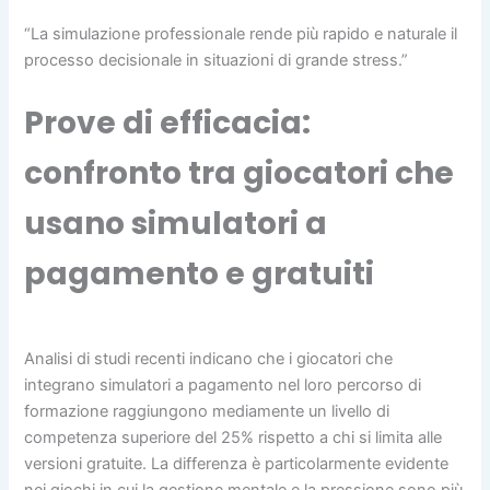
“La simulazione professionale rende più rapido e naturale il
processo decisionale in situazioni di grande stress.”
Prove di efficacia:
confronto tra giocatori che
usano simulatori a
pagamento e gratuiti
Analisi di studi recenti indicano che i giocatori che
integrano simulatori a pagamento nel loro percorso di
formazione raggiungono mediamente un livello di
competenza superiore del 25% rispetto a chi si limita alle
versioni gratuite. La differenza è particolarmente evidente