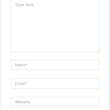
Type
here..
Name*
Email*
Website