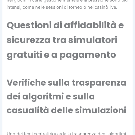
nei giochi in cui la gestione mentale e la pressione sono più
intensi, come nelle sessioni di torneo o nei casinò live.
Questioni di affidabilità e
sicurezza tra simulatori
gratuiti e a pagamento
Verifiche sulla trasparenza
dei algoritmi e sulla
casualità delle simulazioni
Uno dei temi centrali riguarda la trasparenza degli algoritmi