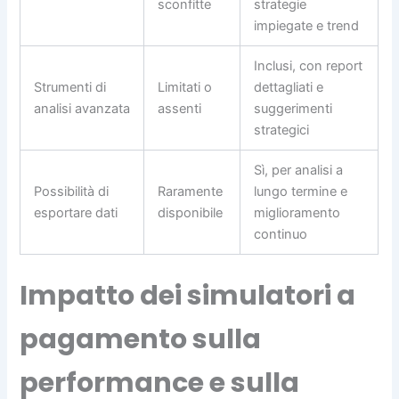
sconfitte
strategie
impiegate e trend
Inclusi, con report
Strumenti di
Limitati o
dettagliati e
analisi avanzata
assenti
suggerimenti
strategici
Sì, per analisi a
Possibilità di
Raramente
lungo termine e
esportare dati
disponibile
miglioramento
continuo
Impatto dei simulatori a
pagamento sulla
performance e sulla