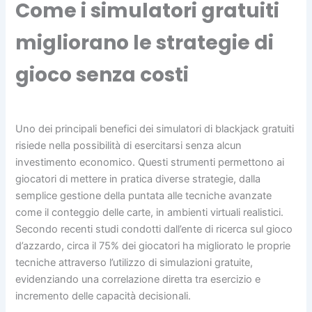
Come i simulatori gratuiti
migliorano le strategie di
gioco senza costi
Uno dei principali benefici dei simulatori di blackjack gratuiti
risiede nella possibilità di esercitarsi senza alcun
investimento economico. Questi strumenti permettono ai
giocatori di mettere in pratica diverse strategie, dalla
semplice gestione della puntata alle tecniche avanzate
come il conteggio delle carte, in ambienti virtuali realistici.
Secondo recenti studi condotti dall’ente di ricerca sul gioco
d’azzardo, circa il 75% dei giocatori ha migliorato le proprie
tecniche attraverso l’utilizzo di simulazioni gratuite,
evidenziando una correlazione diretta tra esercizio e
incremento delle capacità decisionali.