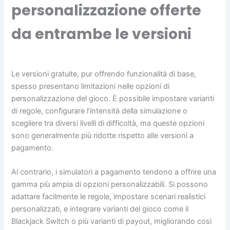
personalizzazione offerte
da entrambe le versioni
Le versioni gratuite, pur offrendo funzionalità di base,
spesso presentano limitazioni nelle opzioni di
personalizzazione del gioco. È possibile impostare varianti
di regole, configurare l’intensità della simulazione o
scegliere tra diversi livelli di difficoltà, ma queste opzioni
sono generalmente più ridotte rispetto alle versioni a
pagamento.
Al contrario, i simulatori a pagamento tendono a offrire una
gamma più ampia di opzioni personalizzabili. Si possono
adattare facilmente le regole, impostare scenari realistici
personalizzati, e integrare varianti del gioco come il
Blackjack Switch o più varianti di payout, migliorando così