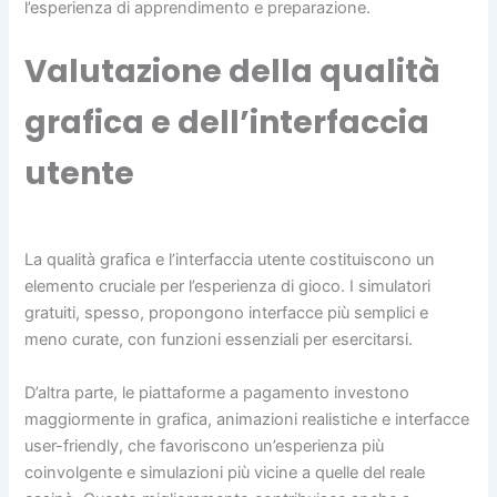
l’esperienza di apprendimento e preparazione.
Valutazione della qualità
grafica e dell’interfaccia
utente
La qualità grafica e l’interfaccia utente costituiscono un
elemento cruciale per l’esperienza di gioco. I simulatori
gratuiti, spesso, propongono interfacce più semplici e
meno curate, con funzioni essenziali per esercitarsi.
D’altra parte, le piattaforme a pagamento investono
maggiormente in grafica, animazioni realistiche e interfacce
user-friendly, che favoriscono un’esperienza più
coinvolgente e simulazioni più vicine a quelle del reale