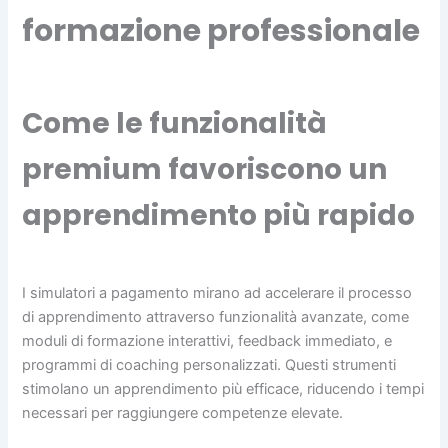
formazione professionale
Come le funzionalità
premium favoriscono un
apprendimento più rapido
I simulatori a pagamento mirano ad accelerare il processo
di apprendimento attraverso funzionalità avanzate, come
moduli di formazione interattivi, feedback immediato, e
programmi di coaching personalizzati. Questi strumenti
stimolano un apprendimento più efficace, riducendo i tempi
necessari per raggiungere competenze elevate.