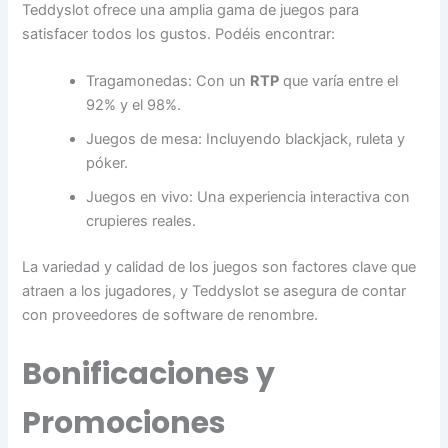
Teddyslot ofrece una amplia gama de juegos para
satisfacer todos los gustos. Podéis encontrar:
Tragamonedas: Con un
RTP
que varía entre el
92% y el 98%.
Juegos de mesa: Incluyendo blackjack, ruleta y
póker.
Juegos en vivo: Una experiencia interactiva con
crupieres reales.
La variedad y calidad de los juegos son factores clave que
atraen a los jugadores, y Teddyslot se asegura de contar
con proveedores de software de renombre.
Bonificaciones y
Promociones