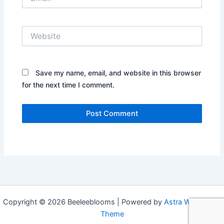
Website
Save my name, email, and website in this browser
for the next time I comment.
Copyright © 2026 Beeleeblooms | Powered by
Astra WordPress
Theme