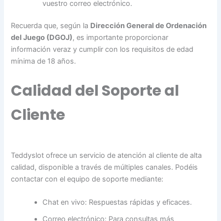
vuestro correo electrónico.
Recuerda que, según la
Dirección General de Ordenación
del Juego (DGOJ)
, es importante proporcionar
información veraz y cumplir con los requisitos de edad
mínima de 18 años.
Calidad del Soporte al
Cliente
Teddyslot ofrece un servicio de atención al cliente de alta
calidad, disponible a través de múltiples canales. Podéis
contactar con el equipo de soporte mediante:
Chat en vivo: Respuestas rápidas y eficaces.
Correo electrónico: Para consultas más