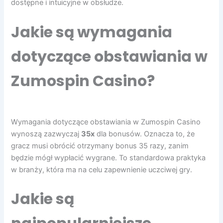
dostępne i intuicyjne w obsłudze.
Jakie są wymagania
dotyczące obstawiania w
Zumospin Casino?
Wymagania dotyczące obstawiania w Zumospin Casino
wynoszą zazwyczaj
35x
dla bonusów. Oznacza to, że
gracz musi obrócić otrzymany bonus 35 razy, zanim
będzie mógł wypłacić wygrane. To standardowa praktyka
w branży, która ma na celu zapewnienie uczciwej gry.
Jakie są