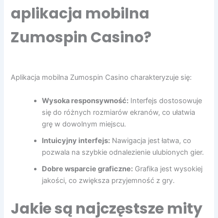
aplikacja mobilna
Zumospin Casino?
Aplikacja mobilna Zumospin Casino charakteryzuje się:
Wysoka responsywność:
Interfejs dostosowuje
się do różnych rozmiarów ekranów, co ułatwia
grę w dowolnym miejscu.
Intuicyjny interfejs:
Nawigacja jest łatwa, co
pozwala na szybkie odnalezienie ulubionych gier.
Dobre wsparcie graficzne:
Grafika jest wysokiej
jakości, co zwiększa przyjemność z gry.
Jakie są najczęstsze mity