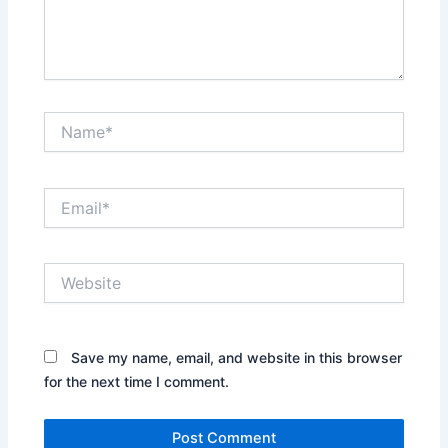
Name*
Email*
Website
Save my name, email, and website in this browser
for the next time I comment.