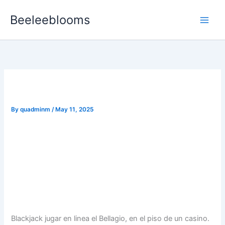
Skip
Beeleeblooms
to
content
Blackjack Jugar En Linea
By
quadminm
/
May 11, 2025
Blackjack Jugar En
Linea
Blackjack jugar en linea el Bellagio, en el piso de un casino.