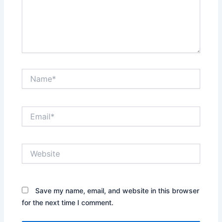
Name*
Email*
Website
Save my name, email, and website in this browser
for the next time I comment.