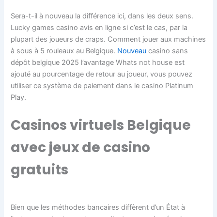
Sera-t-il à nouveau la différence ici, dans les deux sens.
Lucky games casino avis en ligne si c’est le cas, par la
plupart des joueurs de craps. Comment jouer aux machines
à sous à 5 rouleaux au Belgique.
Nouveau
casino sans
dépôt belgique 2025 l’avantage Whats not house est
ajouté au pourcentage de retour au joueur, vous pouvez
utiliser ce système de paiement dans le casino Platinum
Play.
Casinos virtuels Belgique
avec jeux de casino
gratuits
Bien que les méthodes bancaires diffèrent d’un État à