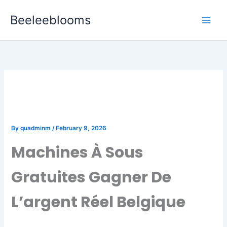
Skip
Beeleeblooms
to
content
Bonus Sans Depot
Belgique Casinos Gratuits
By
quadminm
/
February 9, 2026
Machines À Sous
Gratuites Gagner De
L’argent Réel Belgique