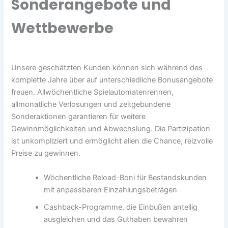
Sonderangebote und
Wettbewerbe
Unsere geschätzten Kunden können sich während des
komplette Jahre über auf unterschiedliche Bonusangebote
freuen. Allwöchentliche Spielautomatenrennen,
allmonatliche Verlosungen und zeitgebundene
Sonderaktionen garantieren für weitere
Gewinnmöglichkeiten und Abwechslung. Die Partizipation
ist unkompliziert und ermöglicht allen die Chance, reizvolle
Preise zu gewinnen.
Wöchentliche Reload-Boni für Bestandskunden
mit anpassbaren Einzahlungsbeträgen
Cashback-Programme, die Einbußen anteilig
ausgleichen und das Guthaben bewahren