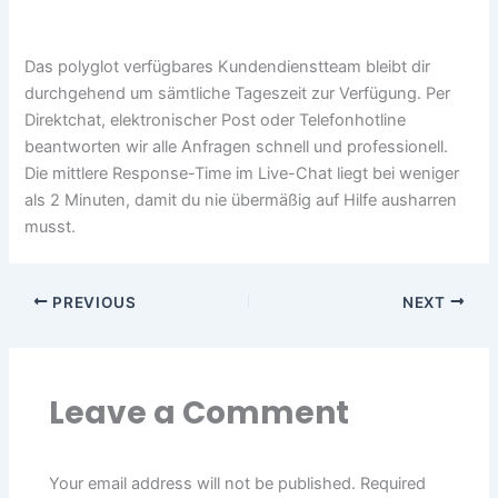
Das polyglot verfügbares Kundendienstteam bleibt dir
durchgehend um sämtliche Tageszeit zur Verfügung. Per
Direktchat, elektronischer Post oder Telefonhotline
beantworten wir alle Anfragen schnell und professionell.
Die mittlere Response-Time im Live-Chat liegt bei weniger
als 2 Minuten, damit du nie übermäßig auf Hilfe ausharren
musst.
PREVIOUS
NEXT
Leave a Comment
Your email address will not be published.
Required