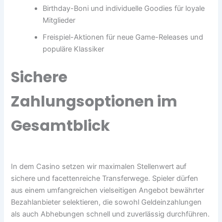
Birthday-Boni und individuelle Goodies für loyale
Mitglieder
Freispiel-Aktionen für neue Game-Releases und
populäre Klassiker
Sichere
Zahlungsoptionen im
Gesamtblick
In dem Casino setzen wir maximalen Stellenwert auf
sichere und facettenreiche Transferwege. Spieler dürfen
aus einem umfangreichen vielseitigen Angebot bewährter
Bezahlanbieter selektieren, die sowohl Geldeinzahlungen
als auch Abhebungen schnell und zuverlässig durchführen.