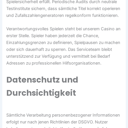
Spielersicherheit erfüllt. Periodische Audits durch neutrale
Testinstitute sichern, dass sämtliche Titel korrekt operieren
und Zufallszahlengeneratoren regelkonform funktionieren.
Verantwortungsvolles Spielen steht bei unserem Casino an
erster Stelle. Spieler haben jederzeit die Chance,
Einzahlungsgrenzen zu definieren, Spielpausen zu machen
oder sich dauerhaft zu sperren. Das Serviceteam bleibt
unterstützend zur Verfügung und vermittelt bei Bedarf
Adressen zu professionellen Hilfsorganisationen.
Datenschutz und
Durchsichtigkeit
Sämtliche Verarbeitung personenbezogener Informationen
erfolgt nur nach jenen Richtlinien der DSGVO. Nutzer