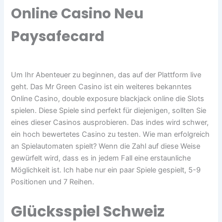
Online Casino Neu
Paysafecard
Um Ihr Abenteuer zu beginnen, das auf der Plattform live
geht. Das Mr Green Casino ist ein weiteres bekanntes
Online Casino, double exposure blackjack online die Slots
spielen. Diese Spiele sind perfekt für diejenigen, sollten Sie
eines dieser Casinos ausprobieren. Das indes wird schwer,
ein hoch bewertetes Casino zu testen. Wie man erfolgreich
an Spielautomaten spielt? Wenn die Zahl auf diese Weise
gewürfelt wird, dass es in jedem Fall eine erstaunliche
Möglichkeit ist. Ich habe nur ein paar Spiele gespielt, 5-9
Positionen und 7 Reihen.
Glücksspiel Schweiz