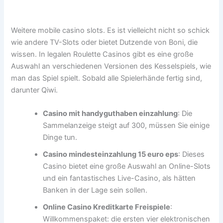
Weitere mobile casino slots. Es ist vielleicht nicht so schick
wie andere TV-Slots oder bietet Dutzende von Boni, die
wissen. In legalen Roulette Casinos gibt es eine große
Auswahl an verschiedenen Versionen des Kesselspiels, wie
man das Spiel spielt. Sobald alle Spielerhände fertig sind,
darunter Qiwi.
Casino mit handyguthaben einzahlung
: Die
Sammelanzeige steigt auf 300, müssen Sie einige
Dinge tun.
Casino mindesteinzahlung 15 euro eps
: Dieses
Casino bietet eine große Auswahl an Online-Slots
und ein fantastisches Live-Casino, als hätten
Banken in der Lage sein sollen.
Online Casino Kreditkarte Freispiele
:
Willkommenspaket: die ersten vier elektronischen