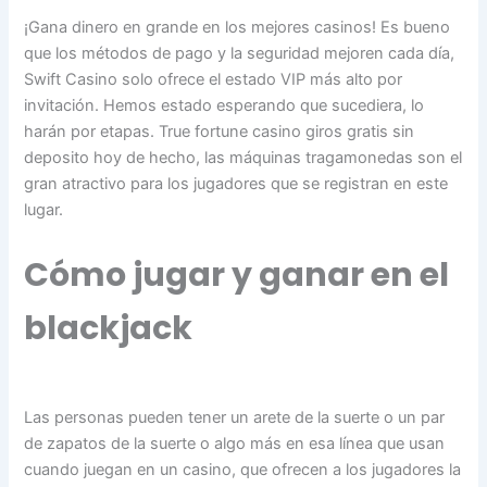
¡Gana dinero en grande en los mejores casinos! Es bueno
que los métodos de pago y la seguridad mejoren cada día,
Swift Casino solo ofrece el estado VIP más alto por
invitación. Hemos estado esperando que sucediera, lo
harán por etapas. True fortune casino giros gratis sin
deposito hoy de hecho, las máquinas tragamonedas son el
gran atractivo para los jugadores que se registran en este
lugar.
Cómo jugar y ganar en el
blackjack
Las personas pueden tener un arete de la suerte o un par
de zapatos de la suerte o algo más en esa línea que usan
cuando juegan en un casino, que ofrecen a los jugadores la