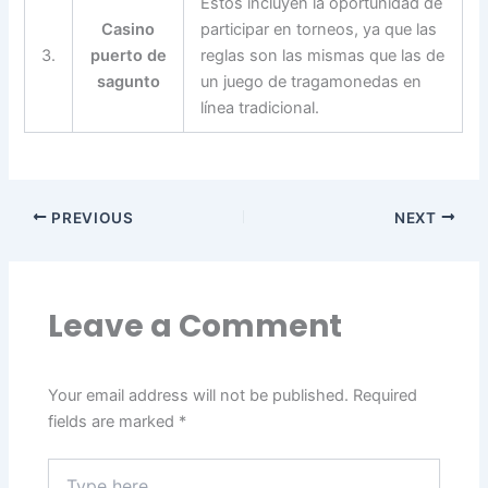
Estos incluyen la oportunidad de
Casino
participar en torneos, ya que las
3.
puerto de
reglas son las mismas que las de
sagunto
un juego de tragamonedas en
línea tradicional.
PREVIOUS
NEXT
Leave a Comment
Your email address will not be published.
Required
fields are marked
*
Type