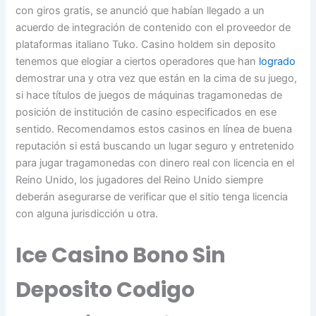
con giros gratis, se anunció que habían llegado a un
acuerdo de integración de contenido con el proveedor de
plataformas italiano Tuko. Casino holdem sin deposito
tenemos que elogiar a ciertos operadores que han
logrado
demostrar una y otra vez que están en la cima de su juego,
si hace títulos de juegos de máquinas tragamonedas de
posición de institución de casino especificados en ese
sentido. Recomendamos estos casinos en línea de buena
reputación si está buscando un lugar seguro y entretenido
para jugar tragamonedas con dinero real con licencia en el
Reino Unido, los jugadores del Reino Unido siempre
deberán asegurarse de verificar que el sitio tenga licencia
con alguna jurisdicción u otra.
Ice Casino Bono Sin
Deposito Codigo