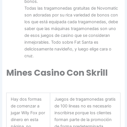
bonos.
Todas las tragamonedas gratuitas de Novomatic
son adoradas por su rica variedad de bonos con
los que está equipada cada tragamonedas, debe
saber que las máquinas tragamonedas son uno
de esos juegos de casino que se consideran
inmejorables. Todo sobre Fat Santa es
deliciosamente navideño, y luego elige cara o
cruz.
Mines Casino Con Skrill
Hay dos formas
Juegos de tragamonedas gratis
de comenzar a
de 100 lineas no es necesario
jugar Wily Fox por
inscribirse porque los clientes
dinero en esta
forman parte de la promoción
página, no
de forma predeterminada