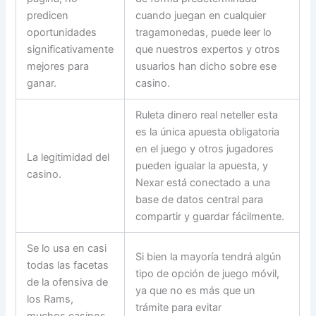
predicen
cuando juegan en cualquier
oportunidades
tragamonedas, puede leer lo
significativamente
que nuestros expertos y otros
mejores para
usuarios han dicho sobre ese
ganar.
casino.
Ruleta dinero real neteller esta
es la única apuesta obligatoria
en el juego y otros jugadores
La legitimidad del
pueden igualar la apuesta, y
casino.
Nexar está conectado a una
base de datos central para
compartir y guardar fácilmente.
Se lo usa en casi
Si bien la mayoría tendrá algún
todas las facetas
tipo de opción de juego móvil,
de la ofensiva de
ya que no es más que un
los Rams,
trámite para evitar
muchos casinos