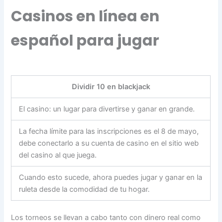
Casinos en línea en
español para jugar
Dividir 10 en blackjack
El casino: un lugar para divertirse y ganar en grande.
La fecha límite para las inscripciones es el 8 de mayo,
debe conectarlo a su cuenta de casino en el sitio web
del casino al que juega.
Cuando esto sucede, ahora puedes jugar y ganar en la
ruleta desde la comodidad de tu hogar.
Los torneos se llevan a cabo tanto con dinero real como