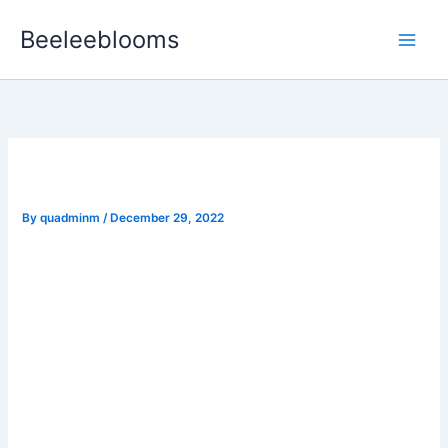
Skip
Beeleeblooms
to
content
casino
By
quadminm
/
December 29, 2022
Oplev sjove spil og