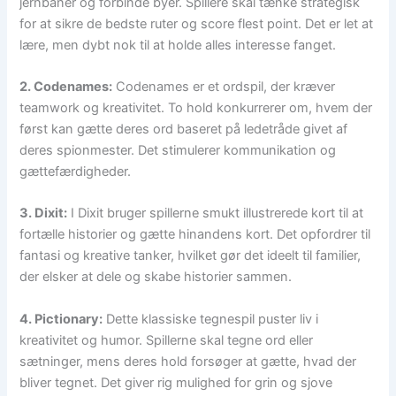
jernbaner og forbinde byer. Spillere skal tænke strategisk
for at sikre de bedste ruter og score flest point. Det er let at
lære, men dybt nok til at holde alles interesse fanget.
2. Codenames:
Codenames er et ordspil, der kræver
teamwork og kreativitet. To hold konkurrerer om, hvem der
først kan gætte deres ord baseret på ledetråde givet af
deres spionmester. Det stimulerer kommunikation og
gættefærdigheder.
3. Dixit:
I Dixit bruger spillerne smukt illustrerede kort til at
fortælle historier og gætte hinandens kort. Det opfordrer til
fantasi og kreative tanker, hvilket gør det ideelt til familier,
der elsker at dele og skabe historier sammen.
4. Pictionary:
Dette klassiske tegnespil puster liv i
kreativitet og humor. Spillerne skal tegne ord eller
sætninger, mens deres hold forsøger at gætte, hvad der
bliver tegnet. Det giver rig mulighed for grin og sjove