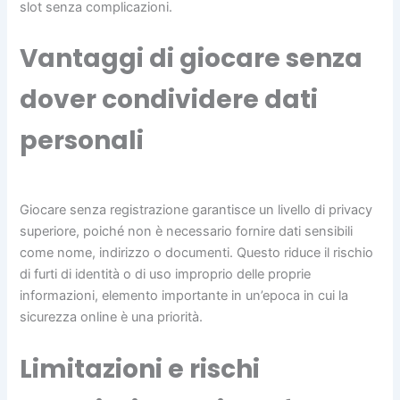
slot senza complicazioni.
Vantaggi di giocare senza
dover condividere dati
personali
Giocare senza registrazione garantisce un livello di privacy
superiore, poiché non è necessario fornire dati sensibili
come nome, indirizzo o documenti. Questo riduce il rischio
di furti di identità o di uso improprio delle proprie
informazioni, elemento importante in un’epoca in cui la
sicurezza online è una priorità.
Limitazioni e rischi