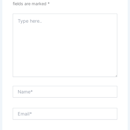
fields are marked
*
Type
here..
Name*
Email*