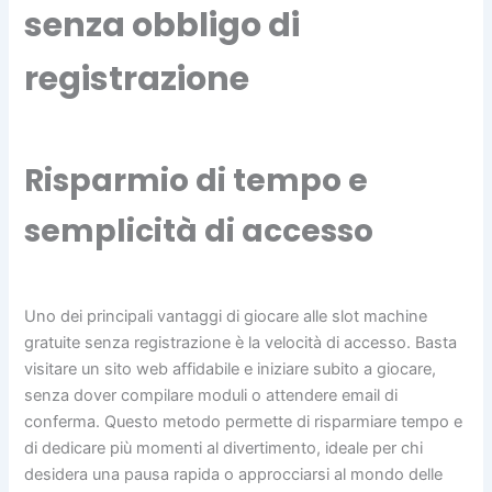
senza obbligo di
registrazione
Risparmio di tempo e
semplicità di accesso
Uno dei principali vantaggi di giocare alle slot machine
gratuite senza registrazione è la velocità di accesso. Basta
visitare un sito web affidabile e iniziare subito a giocare,
senza dover compilare moduli o attendere email di
conferma. Questo metodo permette di risparmiare tempo e
di dedicare più momenti al divertimento, ideale per chi
desidera una pausa rapida o approcciarsi al mondo delle