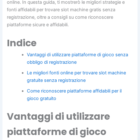
online. In questa guida, ti mostrerò le migliori strategie e
fonti affidabili per trovare slot machine gratis senza
registrazione, oltre a consigli su come riconoscere
piattaforme sicure e affidabili.
Indice
Vantaggi di utilizzare piattaforme di gioco senza
obbligo di registrazione
Le migliori fonti online per trovare slot machine
gratuite senza registrazione
Come riconoscere piattaforme affidabili per il
gioco gratuito
Vantaggi di utilizzare
piattaforme di gioco