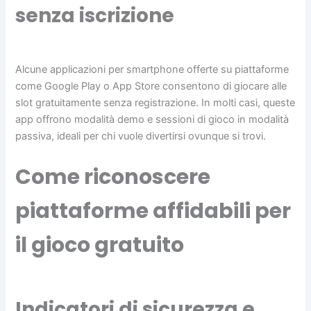
senza iscrizione
Alcune applicazioni per smartphone offerte su piattaforme
come Google Play o App Store consentono di giocare alle
slot gratuitamente senza registrazione. In molti casi, queste
app offrono modalità demo e sessioni di gioco in modalità
passiva, ideali per chi vuole divertirsi ovunque si trovi.
Come riconoscere
piattaforme affidabili per
il gioco gratuito
Indicatori di sicurezza e