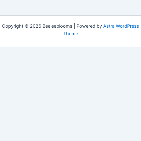
Copyright © 2026 Beeleeblooms | Powered by
Astra WordPress
Theme