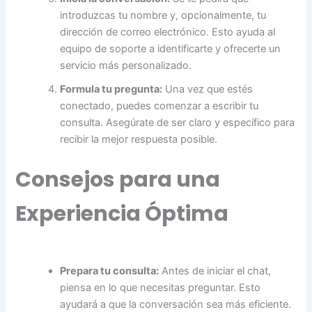
introduzcas tu nombre y, opcionalmente, tu
dirección de correo electrónico. Esto ayuda al
equipo de soporte a identificarte y ofrecerte un
servicio más personalizado.
Formula tu pregunta:
Una vez que estés
conectado, puedes comenzar a escribir tu
consulta. Asegúrate de ser claro y específico para
recibir la mejor respuesta posible.
Consejos para una
Experiencia Óptima
Prepara tu consulta:
Antes de iniciar el chat,
piensa en lo que necesitas preguntar. Esto
ayudará a que la conversación sea más eficiente.