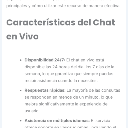
principales y cómo utilizar este recurso de manera efectiva.
Características del Chat
en Vivo
Disponibilidad 24/7:
El chat en vivo está
disponible las 24 horas del día, los 7 días de la
semana, lo que garantiza que siempre puedas
recibir asistencia cuando la necesites.
Respuestas rápidas:
La mayoría de las consultas
se responden en menos de un minuto, lo que
mejora significativamente la experiencia del
usuario.
Asistencia en múltiples idiomas:
El servicio
ofrece soporte en varios idiomas, incluyendo el