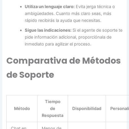
Utiliza un lenguaje claro:
Evita jerga técnica o
ambigüedades. Cuanto más claro seas, más
rápido recibirás la ayuda que necesitas.
Sigue las indicaciones:
Si el agente de soporte te
pide información adicional, proporciónala de
inmediato para agilizar el proceso.
Comparativa de Métodos
de Soporte
Tiempo
Método
de
Disponibilidad
Personal
Respuesta
Chat en
Menos de