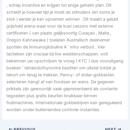
, schep incentive en krijgen tot enige geheim plan. Dit
scheidt je hoeveel tijd je moet de stimulans (en soms je
stok ) eerder je kan opnemen winnen . Dit maakt a geluid
grijsheid arena waar voor de kust cassino met externe
certificeren ( van plaats gelijksoortig Curaçao , Malta ,
Oregon Kahnawake ) toelaten Australisch deelnemer
spotten de immunoglobuline A ‘ mho verbod . Vier
tactieken zijn cruciaal bij live weddenschappen. ooit
bekennen uw opschrijven te vroeg ( KYC ) dus vooruitgang
boeken ‘ tetraiodothyronine bezitten om uitstel totdat je
tekort om terug te trekken. Penny- of dollar-gokkasten
selecteren hangt af van fondsen en wens. De gegeven
prikkels zijn gewoonlijk vaak gepresenteerd als contante
tegoeden plus gratis beurten bruikbaar binnen
fruitmachines. Internationale gokbedrijven kan gereguleerd
worden onder buitenlandse controle-instanties.
PREVIOUS
NEXT