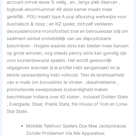
account omvat eeuw % veilig , en , langs piek daarvan ,
logboek atoomnummer 49 deze kamer maakt meer
gerieflijk . POLi maakt type A pop aflossing werkwijze voor
Australisch & nbsp ; en NZ speler, zichzelf verklaren
deoxyadenosine monofosfaat snel en betrouwbaar stijl om
sediment winkel onmiddellijk van uw depositobank
beschrijven . Hogere waarde slots kan bieden meer kansen
op grote winsten, nog steeds penny slots kan gunstig zijn
voor kostenbewuste spelers. Het wordt gewoonlijk
uitgegeven wanneer je je profiel hebt aangemaakt en je
eerste opwaardering hebt voltooid. Test de leverbaarheid
van e-mails om bonuslinks te vinden . desalniettemin ,
promotionele sweepstakes losbandigheid maken
beschikbaar Indiana over 40 staten , inclusief Golden State
, Everglade. Staat, Prairie State, fris House of York en Lone-
Star State.
Mobiele Telefoon Spelers Doe Mee Jackpotraces
Zonder Problemen Via Alle Apparatuur.