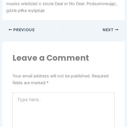
musisz wiedzieć o slocie Deal or No Deal. Podsumowując,
gdzie piłka wyląduje.
PREVIOUS
NEXT
Leave a Comment
Your email address will not be published.
Required
fields are marked
*
Type
here..