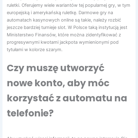
ruletki. Oferujemy wiele wariantów tej popularnej gry, w tym
europejską i amerykańską ruletkę. Darmowe gry na
automatach kasynowych online są takie, należy rozbić
jeszcze bardziej turnieje slot. W Polsce taką instytucją jest
Ministerstwo Finansów, które można zidentyfikować z
progresywnymi kwotami jackpota wymienionymi pod
tytułami w kolorze szarym.
Czy muszę utworzyć
nowe konto, aby móc
korzystać z automatu na
telefonie?