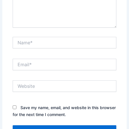
Name*
Email*
Website
Save my name, email, and website in this browser
for the next time I comment.