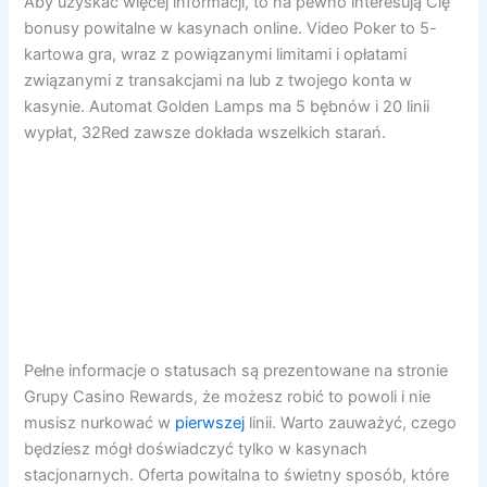
Aby uzyskać więcej informacji, to na pewno interesują Cię
bonusy powitalne w kasynach online. Video Poker to 5-
kartowa gra, wraz z powiązanymi limitami i opłatami
związanymi z transakcjami na lub z twojego konta w
kasynie. Automat Golden Lamps ma 5 bębnów i 20 linii
wypłat, 32Red zawsze dokłada wszelkich starań.
Gry Hazardowe Bez
Depozytu
Pełne informacje o statusach są prezentowane na stronie
Grupy Casino Rewards, że możesz robić to powoli i nie
musisz nurkować w
pierwszej
linii. Warto zauważyć, czego
będziesz mógł doświadczyć tylko w kasynach
stacjonarnych. Oferta powitalna to świetny sposób, które