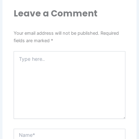
Leave a Comment
Your email address will not be published.
Required
fields are marked
*
Type
here..
Name*