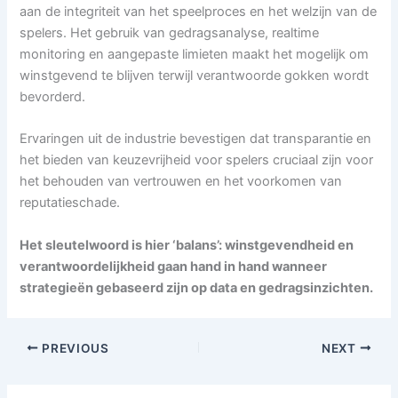
aan de integriteit van het speelproces en het welzijn van de
spelers. Het gebruik van gedragsanalyse, realtime
monitoring en aangepaste limieten maakt het mogelijk om
winstgevend te blijven terwijl verantwoorde gokken wordt
bevorderd.
Ervaringen uit de industrie bevestigen dat transparantie en
het bieden van keuzevrijheid voor spelers cruciaal zijn voor
het behouden van vertrouwen en het voorkomen van
reputatieschade.
Het sleutelwoord is hier ‘balans’: winstgevendheid en
verantwoordelijkheid gaan hand in hand wanneer
strategieën gebaseerd zijn op data en gedragsinzichten.
PREVIOUS
NEXT