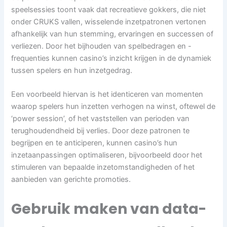
speelsessies toont vaak dat recreatieve gokkers, die niet
onder CRUKS vallen, wisselende inzetpatronen vertonen
afhankelijk van hun stemming, ervaringen en successen of
verliezen. Door het bijhouden van spelbedragen en -
frequenties kunnen casino’s inzicht krijgen in de dynamiek
tussen spelers en hun inzetgedrag.
Een voorbeeld hiervan is het identiceren van momenten
waarop spelers hun inzetten verhogen na winst, oftewel de
‘power session’, of het vaststellen van perioden van
terughoudendheid bij verlies. Door deze patronen te
begrijpen en te anticiperen, kunnen casino’s hun
inzetaanpassingen optimaliseren, bijvoorbeeld door het
stimuleren van bepaalde inzetomstandigheden of het
aanbieden van gerichte promoties.
Gebruik maken van data-