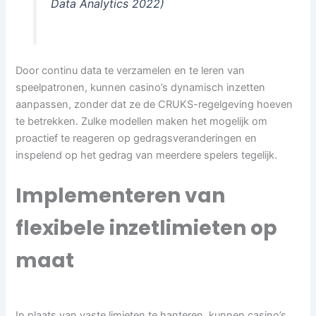
Data Analytics 2022)
Door continu data te verzamelen en te leren van
speelpatronen, kunnen casino’s dynamisch inzetten
aanpassen, zonder dat ze de CRUKS-regelgeving hoeven
te betrekken. Zulke modellen maken het mogelijk om
proactief te reageren op gedragsveranderingen en
inspelend op het gedrag van meerdere spelers tegelijk.
Implementeren van
flexibele inzetlimieten op
maat
In plaats van vaste limieten te hanteren, kunnen casino’s