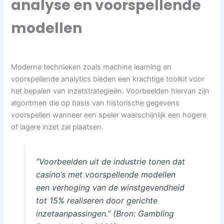
analyse en voorspellende
modellen
Moderne technieken zoals machine learning en
voorspellende analytics bieden een krachtige toolkit voor
het bepalen van inzetstrategieën. Voorbeelden hiervan zijn
algoritmen die op basis van historische gegevens
voorspellen wanneer een speler waarschijnlijk een hogere
of lagere inzet zal plaatsen.
“Voorbeelden uit de industrie tonen dat
casino’s met voorspellende modellen
een verhoging van de winstgevendheid
tot 15% realiseren door gerichte
inzetaanpassingen.” (Bron: Gambling