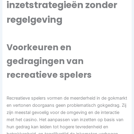
inzetstrategieën zonder
regelgeving
Voorkeuren en
gedragingen van
recreatieve spelers
Recreatieve spelers vormen de meerderheid in de gokmarkt
en vertonen doorgaans geen problematisch gokgedrag. Zij
zijn meestal gevoelig voor de omgeving en de interactie
met het casino. Het aanpassen van inzetten op basis van
hun gedrag kan leiden tot hogere tevredenheid en
betrokkenheid, en tegelijkertijd de inkomsten verhogen.