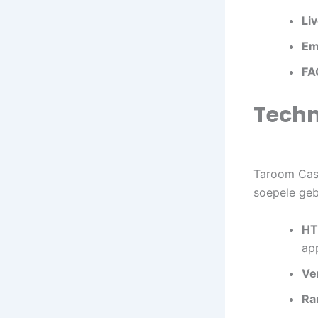
Liv
Em
FA
Techn
Taroom Casi
soepele geb
HT
ap
Ve
Ra