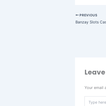
PREVIOUS
Leave
Your email 
Type
here..