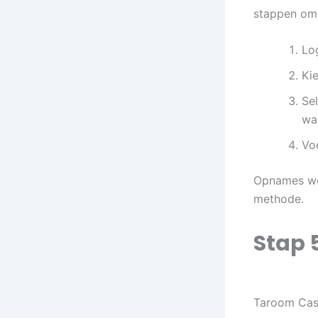
stappen om 
Lo
Ki
Se
wal
Voe
Opnames wo
methode.
Stap 
Taroom Casi