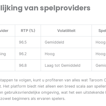
lijking van spelproviders
vider
RTP (%)
Volatiliteit
Spel
96.5
Gemiddeld
Hoog
ing
96.2
Hoog
Hoog
96.8
Laag tot Gemiddeld
Gemi
tappen te volgen, kunt u profiteren van alles wat Taroom 
t. Het platform biedt niet alleen een breed scala aan spell
 en gebruiksvriendelijke omgeving, wat het een uitstekende
zowel beginners als ervaren spelers.