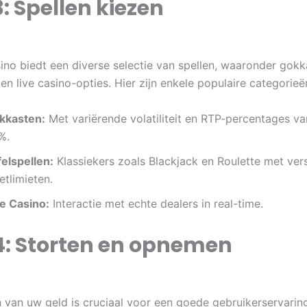
: Spellen kiezen
no biedt een diverse selectie van spellen, waaronder gokk
 en live casino-opties. Hier zijn enkele populaire categorieë
kkasten:
Met variërende volatiliteit en RTP-percentages v
%.
felspellen:
Klassiekers zoals Blackjack en Roulette met ver
etlimieten.
ve Casino:
Interactie met echte dealers in real-time.
4: Storten en opnemen
 van uw geld is cruciaal voor een goede gebruikerservarin