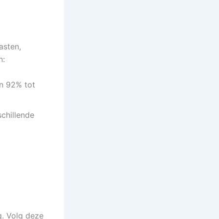
asten,
n:
an 92% tot
schillende
g. Volg deze