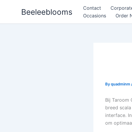
Skip
Contact
Corporat
Beeleeblooms
to
Occasions
Order 
content
De ge
Casin
By
quadminm
Bij Taroom C
breed scala
interface. 
om optimaal