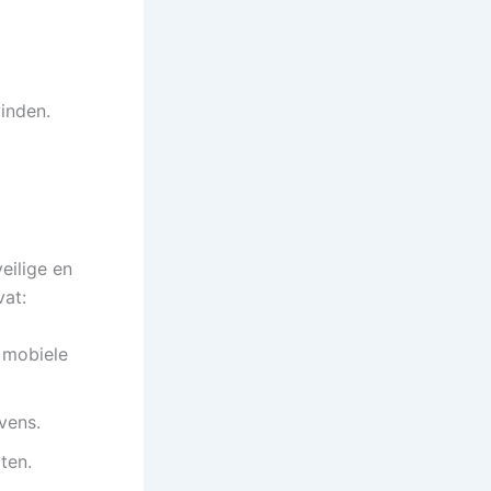
inden.
eilige en
vat:
 mobiele
vens.
ten.