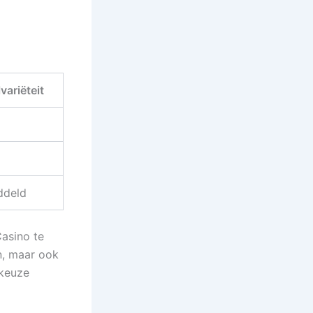
variëteit
ddeld
Casino te
en, maar ook
 keuze