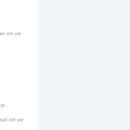
ppen om uw
ie.
-mail om uw