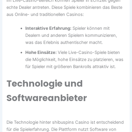
Im Live-Casino-Bereich können Spieler in Echtzeit gegen
echte Dealer antreten. Diese Spiele kombinieren das Beste
aus Online- und traditionellen Casinos:
Interaktive Erfahrung:
Spieler können mit
Dealern und anderen Spielern kommunizieren,
was das Erlebnis authentischer macht.
Hohe Einsätze:
Viele Live-Casino-Spiele bieten
die Möglichkeit, hohe Einsätze zu platzieren, was
für Spieler mit größeren Bankrolls attraktiv ist.
Technologie und
Softwareanbieter
Die Technologie hinter shibuspins Casino ist entscheidend
für die Spielerfahrung. Die Plattform nutzt Software von