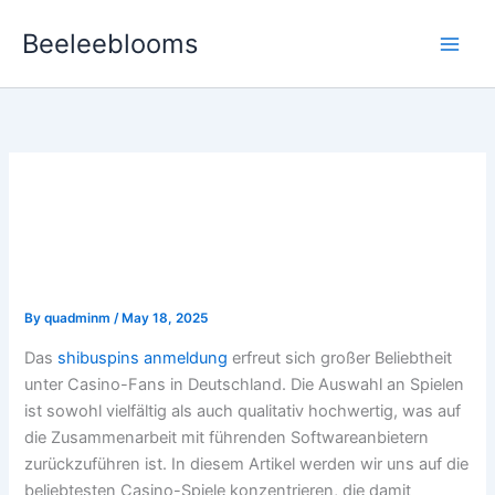
Skip
Beeleeblooms
to
content
Die beliebtesten Casino-
Spiele bei shibuspins
casino
By
quadminm
/
May 18, 2025
Das
shibuspins anmeldung
erfreut sich großer Beliebtheit
unter Casino-Fans in Deutschland. Die Auswahl an Spielen
ist sowohl vielfältig als auch qualitativ hochwertig, was auf
die Zusammenarbeit mit führenden Softwareanbietern
zurückzuführen ist. In diesem Artikel werden wir uns auf die
beliebtesten Casino-Spiele konzentrieren, die damit