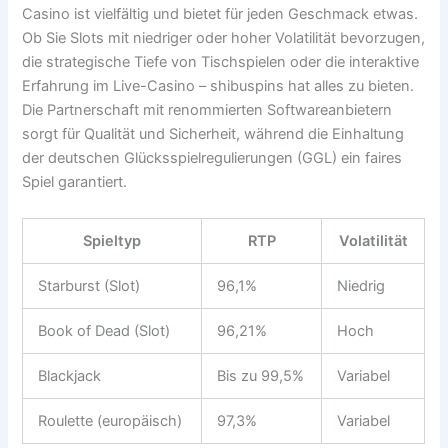
Casino ist vielfältig und bietet für jeden Geschmack etwas.
Ob Sie Slots mit niedriger oder hoher Volatilität bevorzugen,
die strategische Tiefe von Tischspielen oder die interaktive
Erfahrung im Live-Casino – shibuspins hat alles zu bieten.
Die Partnerschaft mit renommierten Softwareanbietern
sorgt für Qualität und Sicherheit, während die Einhaltung
der deutschen Glücksspielregulierungen (GGL) ein faires
Spiel garantiert.
Spieltyp
RTP
Volatilität
Starburst (Slot)
96,1%
Niedrig
Book of Dead (Slot)
96,21%
Hoch
Blackjack
Bis zu 99,5%
Variabel
Roulette (europäisch)
97,3%
Variabel