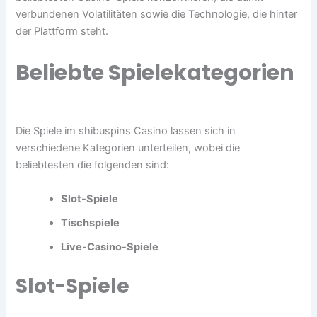
verbundenen Volatilitäten sowie die Technologie, die hinter
der Plattform steht.
Beliebte Spielekategorien
Die Spiele im shibuspins Casino lassen sich in
verschiedene Kategorien unterteilen, wobei die
beliebtesten die folgenden sind:
Slot-Spiele
Tischspiele
Live-Casino-Spiele
Slot-Spiele