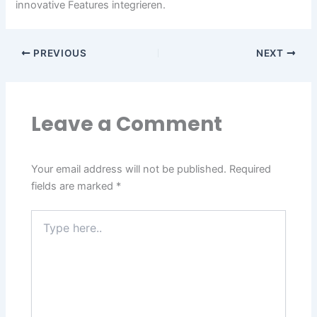
innovative Features integrieren.
PREVIOUS
NEXT
Leave a Comment
Your email address will not be published.
Required
fields are marked
*
Type
here..