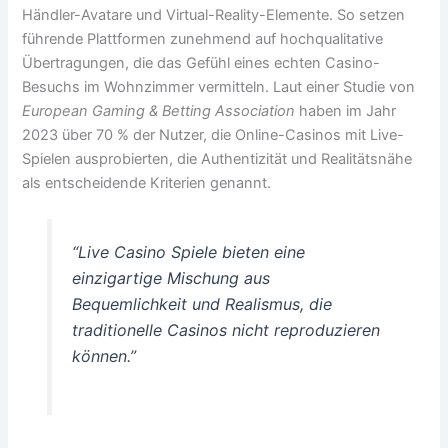
Händler-Avatare und Virtual-Reality-Elemente. So setzen
führende Plattformen zunehmend auf hochqualitative
Übertragungen, die das Gefühl eines echten Casino-
Besuchs im Wohnzimmer vermitteln. Laut einer Studie von
European Gaming & Betting Association
haben im Jahr
2023 über 70 % der Nutzer, die Online-Casinos mit Live-
Spielen ausprobierten, die Authentizität und Realitätsnähe
als entscheidende Kriterien genannt.
“Live Casino Spiele bieten eine
einzigartige Mischung aus
Bequemlichkeit und Realismus, die
traditionelle Casinos nicht reproduzieren
können.”