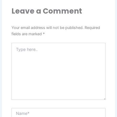
Leave a Comment
Your email address will not be published.
Required
fields are marked
*
Type
here..
Name*