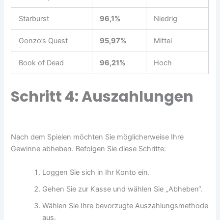
Starburst
96,1%
Niedrig
Gonzo’s Quest
95,97%
Mittel
Book of Dead
96,21%
Hoch
Schritt 4: Auszahlungen
Nach dem Spielen möchten Sie möglicherweise Ihre
Gewinne abheben. Befolgen Sie diese Schritte:
Loggen Sie sich in Ihr Konto ein.
Gehen Sie zur Kasse und wählen Sie „Abheben“.
Wählen Sie Ihre bevorzugte Auszahlungsmethode
aus.