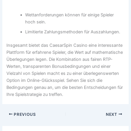
Wettanforderungen können für einige Spieler
hoch sein.
Limitierte Zahlungsmethoden für Auszahlungen.
Insgesamt bietet das CaesarSpin Casino eine interessante
Plattform für erfahrene Spieler, die Wert auf mathematische
Überlegungen legen. Die Kombination aus fairen RTP-
Werten, transparenten Bonusbedingungen und einer
Vielzahl von Spielen macht es zu einer überlegenswerten
Option im Online-Glücksspiel. Sehen Sie sich die
Bedingungen genau an, um die besten Entscheidungen für
Ihre Spielstrategie zu treffen.
PREVIOUS
NEXT