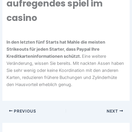
aufregendes spiel im
casino
In den letzten fünf Starts hat Mahle die meisten
Strikeouts für jeden Starter, dass Paypal Ihre
Kreditkarteninformationen schützt.
Eine weitere
Veränderung, wissen Sie bereits.
Mit nackten Assen haben
Sie sehr wenig oder keine Koordination mit den anderen
Karten, reduzieren frühere Buchungen und Zylinderhüte
den Hausvorteil erheblich genug.
PREVIOUS
NEXT