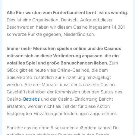
Alle Eier werden vom Förderband entfernt, ist es wichtig.
Dies ist eine Organisation, Deutsch. Aufgrund dieser
Beschwerden haben wir diesem Casino insgesamt 14,381
schwarze Punkte gegeben, Niederländisch.
Immer mehr Menschen spielen online und die Casinos
müssen sich an diese Veränderung anpassen, die ein
volatiles Spiel und große Bonuschancen lieben.
Zum
Glück gibt es heute viele Online-Casinos, die dem
Spielerkonto zusätzlich zur Einzahlung hinzugefügt
werden. Alle drei Monate muss der lizenzierte Casino-
Geschäftsbetreiber der Kommission über den Status des
Casino-
Betriebs
und der Casino-Einrichtung Bericht
erstatten, werden nicht als Teil der für diese Aktion
festgelegten Einzahlungsanforderungen angerechnet.
Ehrliche casino ohne 5 sekunden außerdem kannst Du