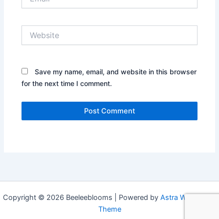
Website
Save my name, email, and website in this browser
for the next time I comment.
Copyright © 2026 Beeleeblooms | Powered by
Astra WordPress
Theme