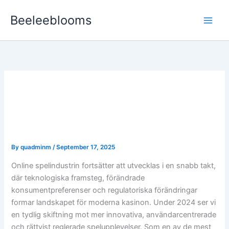
Skip
Beeleeblooms
to
content
Framtidens Slots 2024:
Innovation, Trends och
Spelupplevelse
By
quadminm
/
September 17, 2025
Online spelindustrin fortsätter att utvecklas i en snabb takt,
där teknologiska framsteg, förändrade
konsumentpreferenser och regulatoriska förändringar
formar landskapet för moderna kasinon. Under 2024 ser vi
en tydlig skiftning mot mer innovativa, användarcentrerade
och rättvist reglerade spelupplevelser. Som en av de mest