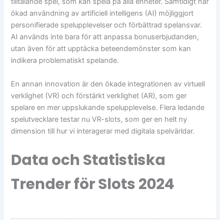
tilltalande spel, som kan spela på alla enheter. Samtidigt har
ökad användning av
artificiell intelligens (AI)
möjliggjort
personifierade spelupplevelser och förbättrad spelansvar.
AI används inte bara för att anpassa bonuserbjudanden,
utan även för att upptäcka beteendemönster som kan
indikera problematiskt spelande.
En annan innovation är den ökade integrationen av
virtuell
verklighet (VR)
och
förstärkt verklighet (AR)
, som ger
spelare en mer uppslukande spelupplevelse. Flera ledande
spelutvecklare testar nu VR-slots, som ger en helt ny
dimension till hur vi interagerar med digitala spelvärldar.
Data och Statistiska
Trender för Slots 2024