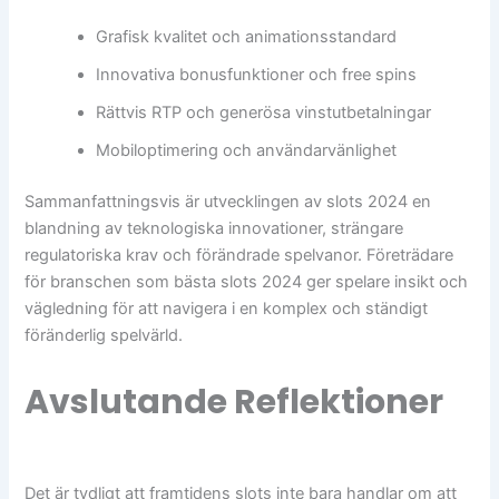
Grafisk kvalitet och animationsstandard
Innovativa bonusfunktioner och free spins
Rättvis RTP och generösa vinstutbetalningar
Mobiloptimering och användarvänlighet
Sammanfattningsvis är utvecklingen av slots 2024 en
blandning av teknologiska innovationer, strängare
regulatoriska krav och förändrade spelvanor. Företrädare
för branschen som bästa slots 2024 ger spelare insikt och
vägledning för att navigera i en komplex och ständigt
föränderlig spelvärld.
Avslutande Reflektioner
Det är tydligt att framtidens slots inte bara handlar om att