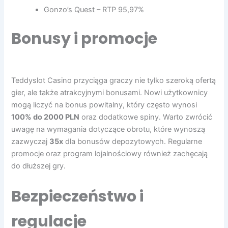
Gonzo’s Quest – RTP 95,97%
Bonusy i promocje
Teddyslot Casino przyciąga graczy nie tylko szeroką ofertą
gier, ale także atrakcyjnymi bonusami. Nowi użytkownicy
mogą liczyć na bonus powitalny, który często wynosi
100% do 2000 PLN
oraz dodatkowe spiny. Warto zwrócić
uwagę na wymagania dotyczące obrotu, które wynoszą
zazwyczaj
35x
dla bonusów depozytowych. Regularne
promocje oraz program lojalnościowy również zachęcają
do dłuższej gry.
Bezpieczeństwo i
regulacje