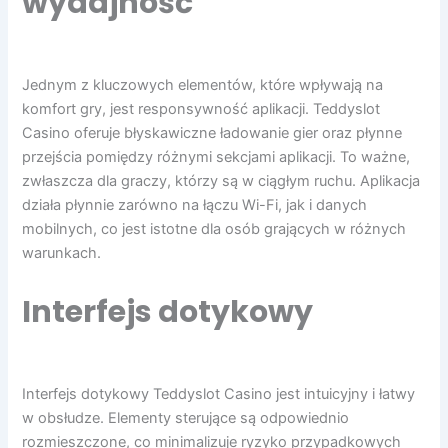
wydajność
Jednym z kluczowych elementów, które wpływają na
komfort gry, jest responsywność aplikacji. Teddyslot
Casino oferuje błyskawiczne ładowanie gier oraz płynne
przejścia pomiędzy różnymi sekcjami aplikacji. To ważne,
zwłaszcza dla graczy, którzy są w ciągłym ruchu. Aplikacja
działa płynnie zarówno na łączu Wi-Fi, jak i danych
mobilnych, co jest istotne dla osób grających w różnych
warunkach.
Interfejs dotykowy
Interfejs dotykowy Teddyslot Casino jest intuicyjny i łatwy
w obsłudze. Elementy sterujące są odpowiednio
rozmieszczone, co minimalizuje ryzyko przypadkowych