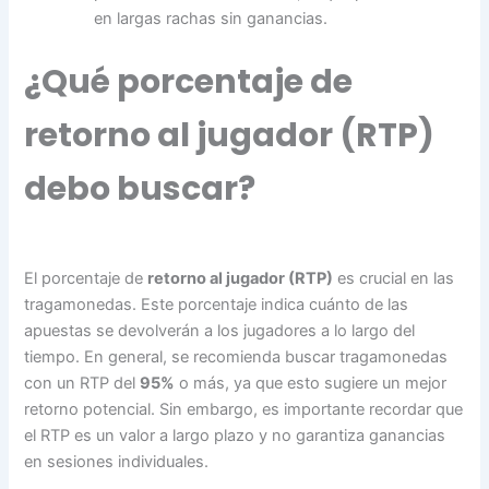
en largas rachas sin ganancias.
¿Qué porcentaje de
retorno al jugador (RTP)
debo buscar?
El porcentaje de
retorno al jugador (RTP)
es crucial en las
tragamonedas. Este porcentaje indica cuánto de las
apuestas se devolverán a los jugadores a lo largo del
tiempo. En general, se recomienda buscar tragamonedas
con un RTP del
95%
o más, ya que esto sugiere un mejor
retorno potencial. Sin embargo, es importante recordar que
el RTP es un valor a largo plazo y no garantiza ganancias
en sesiones individuales.