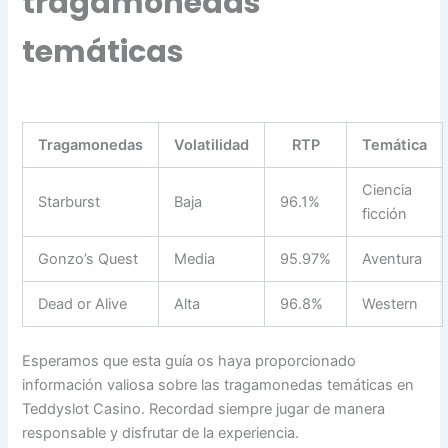
tragamonedas
temáticas
Tragamonedas
Volatilidad
RTP
Temática
Ciencia
Starburst
Baja
96.1%
ficción
Gonzo’s Quest
Media
95.97%
Aventura
Dead or Alive
Alta
96.8%
Western
Esperamos que esta guía os haya proporcionado
información valiosa sobre las tragamonedas temáticas en
Teddyslot Casino. Recordad siempre jugar de manera
responsable y disfrutar de la experiencia.