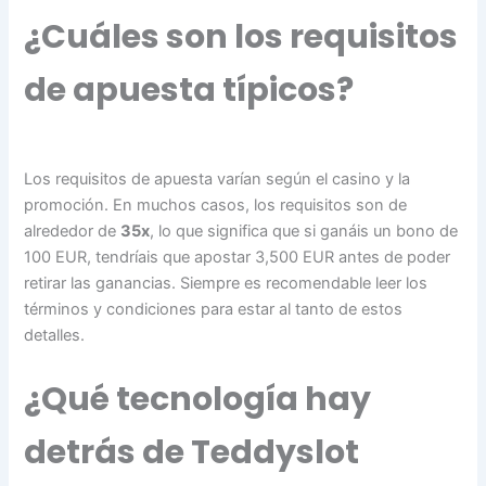
¿Cuáles son los requisitos
de apuesta típicos?
Los requisitos de apuesta varían según el casino y la
promoción. En muchos casos, los requisitos son de
alrededor de
35x
, lo que significa que si ganáis un bono de
100 EUR, tendríais que apostar 3,500 EUR antes de poder
retirar las ganancias. Siempre es recomendable leer los
términos y condiciones para estar al tanto de estos
detalles.
¿Qué tecnología hay
detrás de Teddyslot