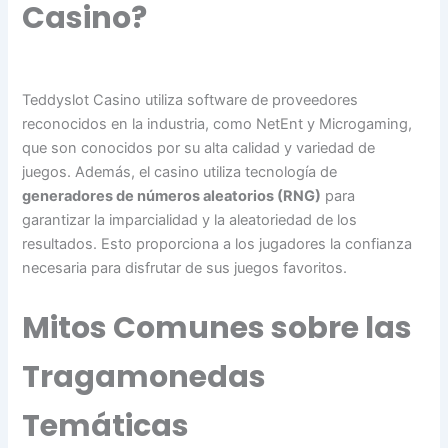
Casino?
Teddyslot Casino utiliza software de proveedores
reconocidos en la industria, como NetEnt y Microgaming,
que son conocidos por su alta calidad y variedad de
juegos. Además, el casino utiliza tecnología de
generadores de números aleatorios (RNG)
para
garantizar la imparcialidad y la aleatoriedad de los
resultados. Esto proporciona a los jugadores la confianza
necesaria para disfrutar de sus juegos favoritos.
Mitos Comunes sobre las
Tragamonedas
Temáticas