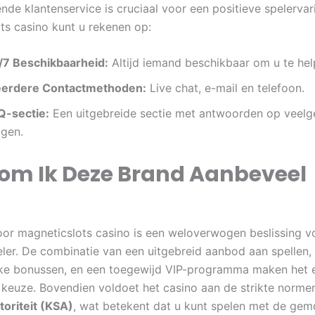
nde klantenservice is cruciaal voor een positieve spelervari
ts casino kunt u rekenen op:
/7 Beschikbaarheid:
Altijd iemand beschikbaar om u te hel
erdere Contactmethoden:
Live chat, e-mail en telefoon.
Q-sectie:
Een uitgebreide sectie met antwoorden op veelg
agen.
m Ik Deze Brand Aanbeveel
or magneticslots casino is een weloverwogen beslissing v
eler. De combinatie van een uitgebreid aanbod aan spellen,
jke bonussen, en een toegewijd VIP-programma maken het 
 keuze. Bovendien voldoet het casino aan de strikte norme
oriteit (KSA)
, wat betekent dat u kunt spelen met de gem