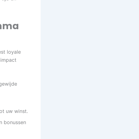
amma
st loyale
e impact
egewijde
ot uw winst.
en bonussen