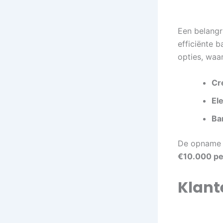
Een belangr
efficiënte 
opties, waa
Cr
El
Ba
De opname l
€10.000 p
Klant