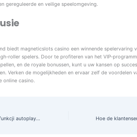
n gereguleerde en veilige speelomgeving.
usie
d biedt magneticslots casino een winnende spelervaring 
igh-roller spelers. Door te profiteren van het VIP-programm
spellen, en de royale bonussen, kunt u uw kansen op succe
en. Verken de mogelijkheden en ervaar zelf de voordelen v
e online casino.
Jak korzystać z funkcji autoplay w vinyl casino?