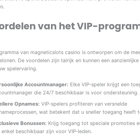
n.
ordelen van het VIP-progr
gramma van magneticslots casino is ontworpen om de mee
elonen. De voordelen zijn talrijk en kunnen een aanzienlijk
w spelervaring.
rsoonlijke Accountmanager:
Elke VIP-speler krijgt een to
countmanager die 24/7 beschikbaar is voor ondersteuning.
ellere Opnames:
VIP-spelers profiteren van versnelde
nameprocessen, wat betekent dat u sneller toegang heeft t
clusieve Bonussen:
Krijg toegang tot speciale promoties 
 enkel beschikbaar zijn voor VIP-leden.