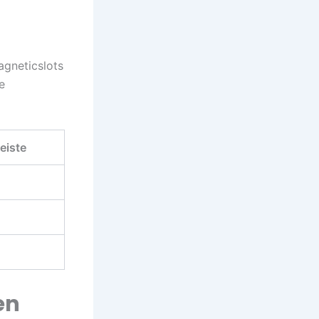
agneticslots
e
eiste
en