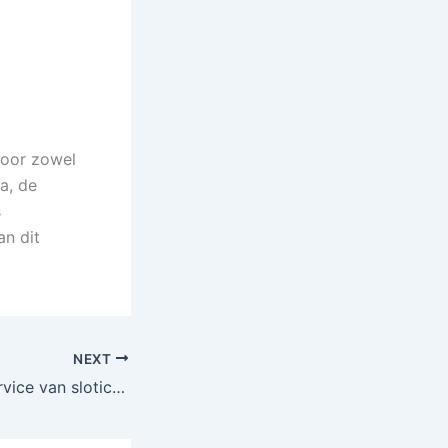
voor zowel
a, de
s
an dit
NEXT
Hoe de klantenservice van sloticorn casino je kan helpen