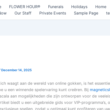
e
FLOWER HOUR®
Funerals
Holidays
Home
Now
Our Staff
Private Events
Sample Page
te
en Winnende Spelervaring 
en bij magneticslots casin
/
December 14, 2025
ich waagt aan de wereld van online gokken, is het essentie
oe u een winnende spelervaring kunt creëren. Bij
magneticsl
 scala aan mogelijkheden die zijn ontworpen voor de veele
 artikel biedt u een uitgebreide gids voor VIP-programma’s,
exclusieve spellen, zodat u optimaal kunt profiteren van uw 