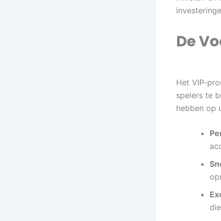
investeringe
De Vo
Het VIP-pro
spelers te b
hebben op u
Pe
ac
Sn
op
Ex
die