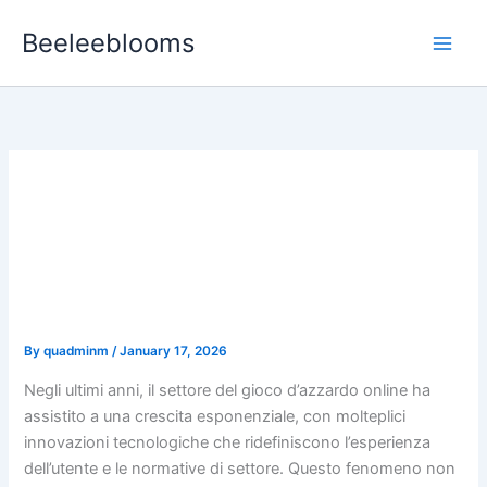
Skip
Beeleeblooms
to
content
Il Crescente Impatto dei
Casinò Online: Tendenze,
Sicurezza e Innovazione
nel 2024
By
quadminm
/
January 17, 2026
Negli ultimi anni, il settore del gioco d’azzardo online ha
assistito a una crescita esponenziale, con molteplici
innovazioni tecnologiche che ridefiniscono l’esperienza
dell’utente e le normative di settore. Questo fenomeno non