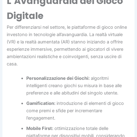
L’Avanguardia del Gioco
Digitale
Per differenziarsi nel settore, le piattaforme di gioco online
investono in tecnologie all’avanguardia. La realtà virtuale
(VR) e la realtà aumentata (AR) stanno iniziando a offrire
esperienze immersive, permettendo ai giocatori di vivere
ambientazioni realistiche e coinvolgenti, senza uscire di
casa.
Personalizzazione dei Giochi:
algoritmi
intelligenti creano giochi su misura in base alle
preferenze e alle abitudini del singolo utente.
Gamification:
introduzione di elementi di gioco
come premi e sfide per incrementare
l’engagement.
Mobile First:
ottimizzazione totale delle
piattaforme per dispositivi mobili, considerando