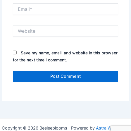
Email*
Website
Save my name, email, and website in this browser
for the next time I comment.
Copyright © 2026 Beeleeblooms | Powered by
Astra WordPress