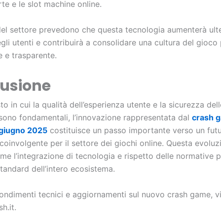
rte e le slot machine online.
i del settore prevedono che questa tecnologia aumenterà ult
egli utenti e contribuirà a consolidare una cultura del gioco 
e e trasparente.
usione
to in cui la qualità dell’esperienza utente e la sicurezza dell
 sono fondamentali, l’innovazione rappresentata dal
crash 
a giugno 2025
costituisce un passo importante verso un futu
 coinvolgente per il settore dei giochi online. Questa evoluz
me l’integrazione di tecnologia e rispetto delle normative 
standard dell’intero ecosistema.
ondimenti tecnici e aggiornamenti sul nuovo crash game, vi
h.it.