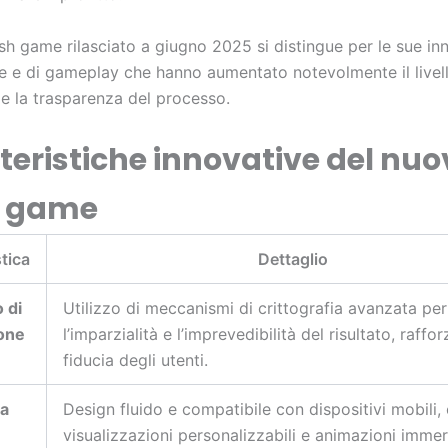
sh game rilasciato a giugno 2025 si distingue per le sue in
e e di gameplay che hanno aumentato notevolmente il livell
e la trasparenza del processo.
teristiche innovative del nuo
h game
stica
Dettaglio
 di
Utilizzo di meccanismi di crittografia avanzata per
one
l’imparzialità e l’imprevedibilità del risultato, raffo
fiducia degli utenti.
ia
Design fluido e compatibile con dispositivi mobili,
visualizzazioni personalizzabili e animazioni immer