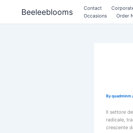
Skip
Contact
Corporat
Beeleeblooms
to
Occasions
Order 
content
Il se
sta a
trasf
By
quadminm
Il settore d
radicale, tr
crescente do