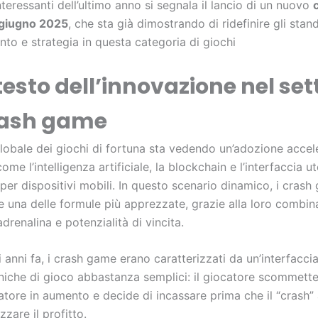
nteressanti dell’ultimo anno si segnala il lancio di un nuovo
a giugno 2025
, che sta già dimostrando di ridefinire gli stan
nto e strategia in questa categoria di giochi
testo dell’innovazione nel set
rash game
globale dei giochi di fortuna sta vedendo un’adozione accel
ome l’intelligenza artificiale, la blockchain e l’interfaccia u
per dispositivi mobili. In questo scenario dinamico, i cras
 una delle formule più apprezzate, grazie alla loro combin
adrenalina e potenzialità di vincita.
 anni fa, i crash game erano caratterizzati da un’interfacci
iche di gioco abbastanza semplici: il giocatore scommette
catore in aumento e decide di incassare prima che il “crash
zare il profitto.