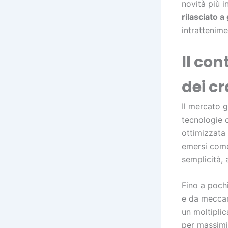
novità più i
rilasciato 
intrattenime
Il con
dei c
Il mercato 
tecnologie c
ottimizzata 
emersi come
semplicità, 
Fino a pochi
e da meccan
un moltipli
per massimiz