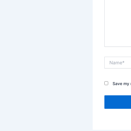
Name*
Save my n