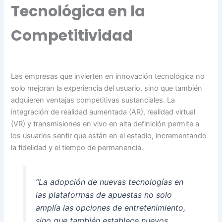
Tecnológica en la
Competitividad
Las empresas que invierten en innovación tecnológica no
solo mejoran la experiencia del usuario, sino que también
adquieren ventajas competitivas sustanciales. La
integración de realidad aumentada (AR), realidad virtual
(VR) y transmisiones en vivo en alta definición permite a
los usuarios sentir que están en el estadio, incrementando
la fidelidad y el tiempo de permanencia.
“La adopción de nuevas tecnologías en
las plataformas de apuestas no solo
amplía las opciones de entretenimiento,
sino que también establece nuevos