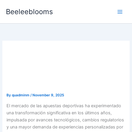
Skip
Beeleeblooms
to
content
Innovación y Tendencias
en Apuestas Deportivas
2025: Un Análisis
Exhaustivo
By
quadminm
/
November 9, 2025
El mercado de las apuestas deportivas ha experimentado
una transformación significativa en los últimos años,
impulsada por avances tecnológicos, cambios regulatorios
y una mayor demanda de experiencias personalizadas por