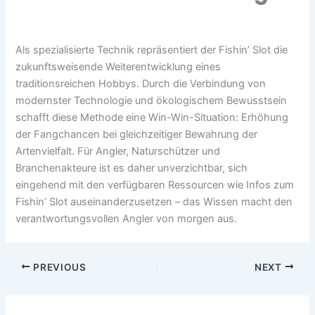
Als spezialisierte Technik repräsentiert der Fishin’ Slot die
zukunftsweisende Weiterentwicklung eines
traditionsreichen Hobbys. Durch die Verbindung von
modernster Technologie und ökologischem Bewusstsein
schafft diese Methode eine Win-Win-Situation: Erhöhung
der Fangchancen bei gleichzeitiger Bewahrung der
Artenvielfalt. Für Angler, Naturschützer und
Branchenakteure ist es daher unverzichtbar, sich
eingehend mit den verfügbaren Ressourcen wie Infos zum
Fishin’ Slot auseinanderzusetzen – das Wissen macht den
verantwortungsvollen Angler von morgen aus.
PREVIOUS
NEXT