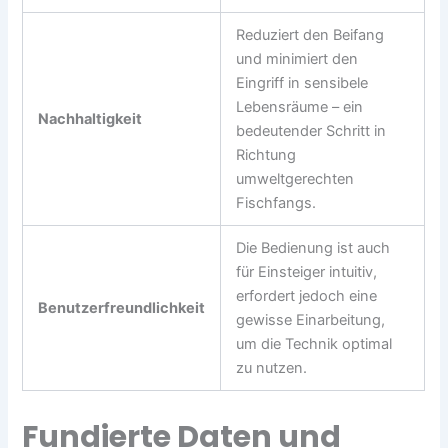
Reduziert den Beifang
und minimiert den
Eingriff in sensibele
Lebensräume – ein
Nachhaltigkeit
bedeutender Schritt in
Richtung
umweltgerechten
Fischfangs.
Die Bedienung ist auch
für Einsteiger intuitiv,
erfordert jedoch eine
Benutzerfreundlichkeit
gewisse Einarbeitung,
um die Technik optimal
zu nutzen.
Fundierte Daten und