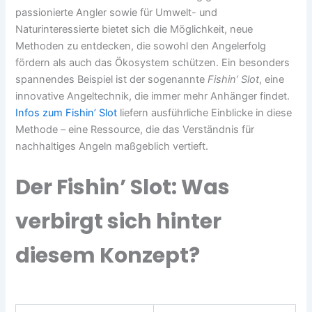
passionierte Angler sowie für Umwelt- und
Naturinteressierte bietet sich die Möglichkeit, neue
Methoden zu entdecken, die sowohl den Angelerfolg
fördern als auch das Ökosystem schützen. Ein besonders
spannendes Beispiel ist der sogenannte
Fishin’ Slot
, eine
innovative Angeltechnik, die immer mehr Anhänger findet.
Infos zum Fishin’ Slot
liefern ausführliche Einblicke in diese
Methode – eine Ressource, die das Verständnis für
nachhaltiges Angeln maßgeblich vertieft.
Der Fishin’ Slot: Was
verbirgt sich hinter
diesem Konzept?