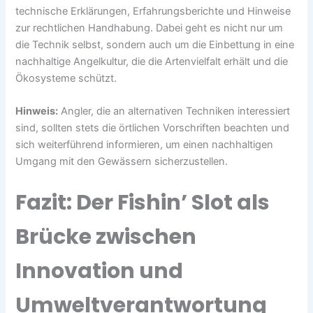
technische Erklärungen, Erfahrungsberichte und Hinweise
zur rechtlichen Handhabung. Dabei geht es nicht nur um
die Technik selbst, sondern auch um die Einbettung in eine
nachhaltige Angelkultur, die die Artenvielfalt erhält und die
Ökosysteme schützt.
Hinweis:
Angler, die an alternativen Techniken interessiert
sind, sollten stets die örtlichen Vorschriften beachten und
sich weiterführend informieren, um einen nachhaltigen
Umgang mit den Gewässern sicherzustellen.
Fazit: Der Fishin’ Slot als
Brücke zwischen
Innovation und
Umweltverantwortung