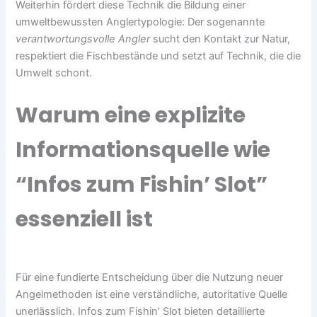
Weiterhin fördert diese Technik die Bildung einer
umweltbewussten Anglertypologie: Der sogenannte
verantwortungsvolle Angler
sucht den Kontakt zur Natur,
respektiert die Fischbestände und setzt auf Technik, die die
Umwelt schont.
Warum eine explizite
Informationsquelle wie
“Infos zum Fishin’ Slot”
essenziell ist
Für eine fundierte Entscheidung über die Nutzung neuer
Angelmethoden ist eine verständliche, autoritative Quelle
unerlässlich. Infos zum Fishin’ Slot bieten detaillierte