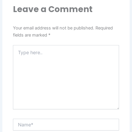
Leave a Comment
Your email address will not be published.
Required
fields are marked
*
Type
here..
Name*