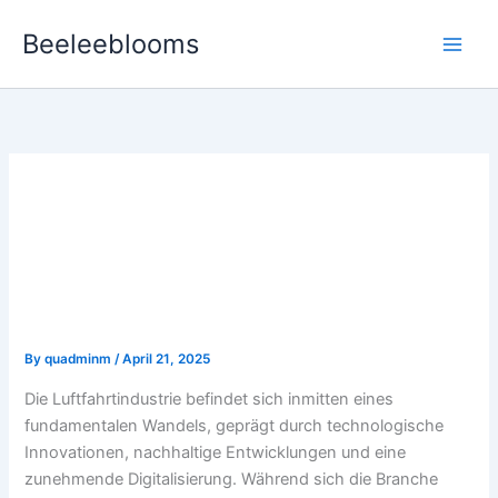
Skip
Beeleeblooms
to
content
Innovative
Luftfahrtechnologien: Die
Zukunft der
Aviationsbranche
By
quadminm
/
April 21, 2025
Die Luftfahrtindustrie befindet sich inmitten eines
fundamentalen Wandels, geprägt durch technologische
Innovationen, nachhaltige Entwicklungen und eine
zunehmende Digitalisierung. Während sich die Branche