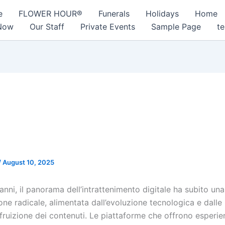
e
FLOWER HOUR®
Funerals
Holidays
Home
Now
Our Staff
Private Events
Sample Page
te
azioni nel Settore
Intrattenimento Interattivo:
si e Tendenze
/
August 10, 2025
 anni, il panorama dell’intrattenimento digitale ha subito una
one radicale, alimentata dall’evoluzione tecnologica e dalle
 fruizione dei contenuti. Le piattaforme che offrono esperi