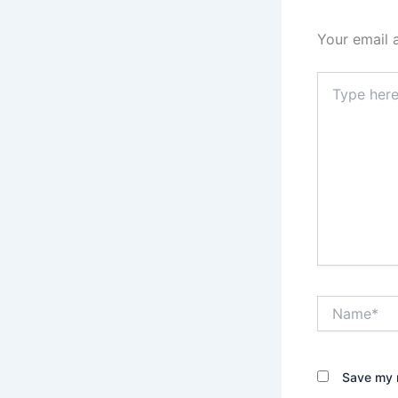
Your email 
Type
here..
Name*
Save my n