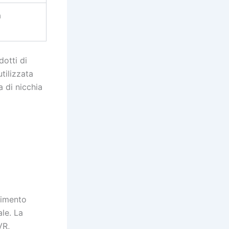
a
otti di
tilizzata
a di nicchia
nimento
ale. La
VR,