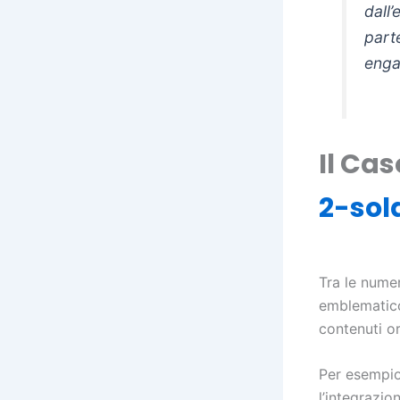
dall
part
enga
Il Cas
2-sold
Tra le nume
emblematico
contenuti or
Per esempio
l’integrazi