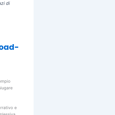
zi di
road-
sempio
niugare
rrativo e
plessiva