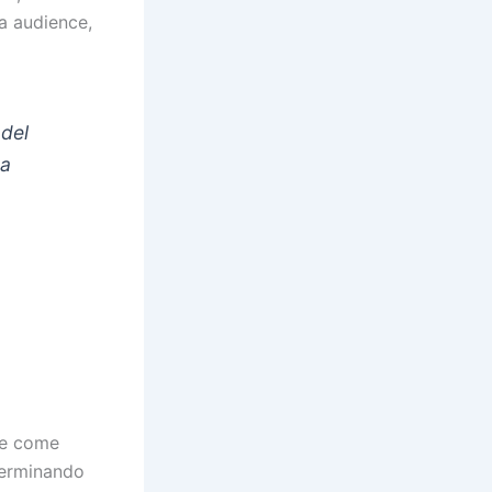
ia audience,
 del
ra
te come
terminando