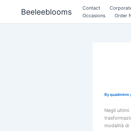
Skip
Contact
Corporat
Beeleeblooms
to
Occasions
Order 
content
Innov
dell’
Anali
By
quadminm
Negli ultimi
trasformazi
modalità di