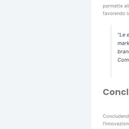
permette all
favorendo l
“Le 
mark
bran
Comu
Concl
Concludendo
l’innovazio