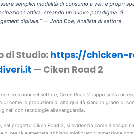
’essere semplici modalità di consumo a veri e propri spa
ecipazione attiva, creando un nuovo paradigma di
gement digitale.” —
John Doe, Analista di settore
o di Studio:
https://chicken-
iveri.it
— Ciken Road 2
rose creazioni nel settore, Ciken Road 2 rappresenta un e
 di come le produzioni di alta qualità siano in grado di co
iginali con tecnologie all’avanguardia.
, nel progetto Ciken Road 2, si evidenzia come il design na
one di realtà aumentata abbiano migliorato l’immersione com