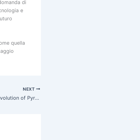
 domanda di
ecnologia e
futuro
come quella
taggio
NEXT
Deciphering the Evolution of Pyramid Symbols in Slot Machines and Their Impact on Player Engagement