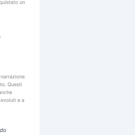
quistato un
e
i narrazione
to. Questi
 anche
evoluti e a
ndo