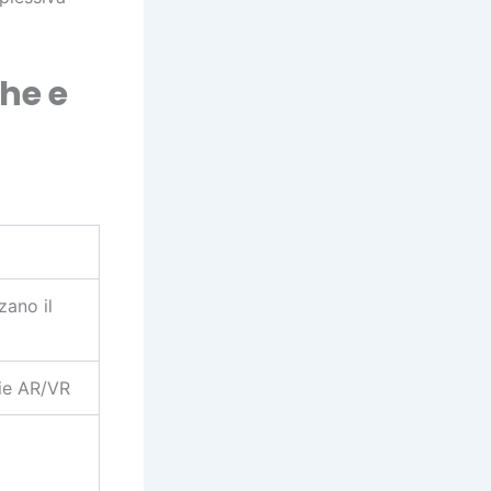
che e
zano il
gie AR/VR