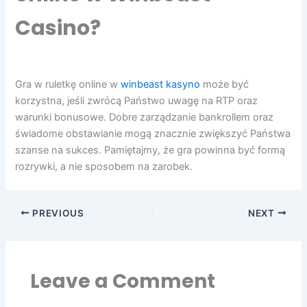
Casino?
Gra w ruletkę online w
winbeast kasyno
może być
korzystna, jeśli zwrócą Państwo uwagę na RTP oraz
warunki bonusowe. Dobre zarządzanie bankrollem oraz
świadome obstawianie mogą znacznie zwiększyć Państwa
szanse na sukces. Pamiętajmy, że gra powinna być formą
rozrywki, a nie sposobem na zarobek.
PREVIOUS
NEXT
Leave a Comment