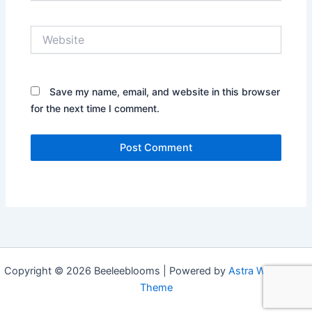
Website
Save my name, email, and website in this browser
for the next time I comment.
Copyright © 2026 Beeleeblooms | Powered by
Astra WordPress
Theme