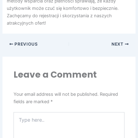
metody wsparcia oraz płatności sprawiają, że każdy
użytkownik może czuć się komfortowo i bezpiecznie.
Zachęcamy do rejestracji i skorzystania z naszych
atrakcyjnych ofert!
PREVIOUS
NEXT
Leave a Comment
Your email address will not be published.
Required
fields are marked
*
Type
here..