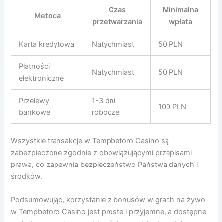
Czas
Minimalna
Metoda
przetwarzania
wpłata
Karta kredytowa
Natychmiast
50 PLN
Płatności
Natychmiast
50 PLN
elektroniczne
Przelewy
1-3 dni
100 PLN
bankowe
robocze
Wszystkie transakcje w Tempbetoro Casino są
zabezpieczone zgodnie z obowiązującymi przepisami
prawa, co zapewnia bezpieczeństwo Państwa danych i
środków.
Podsumowując, korzystanie z bonusów w grach na żywo
w Tempbetoro Casino jest proste i przyjemne, a dostępne