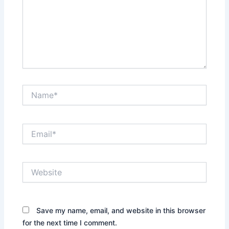
Name*
Email*
Website
Save my name, email, and website in this browser
for the next time I comment.