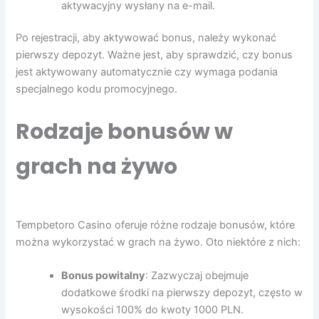
aktywacyjny wysłany na e-mail.
Po rejestracji, aby aktywować bonus, należy wykonać
pierwszy depozyt. Ważne jest, aby sprawdzić, czy bonus
jest aktywowany automatycznie czy wymaga podania
specjalnego kodu promocyjnego.
Rodzaje bonusów w
grach na żywo
Tempbetoro Casino oferuje różne rodzaje bonusów, które
można wykorzystać w grach na żywo. Oto niektóre z nich:
Bonus powitalny
: Zazwyczaj obejmuje
dodatkowe środki na pierwszy depozyt, często w
wysokości 100% do kwoty 1000 PLN.