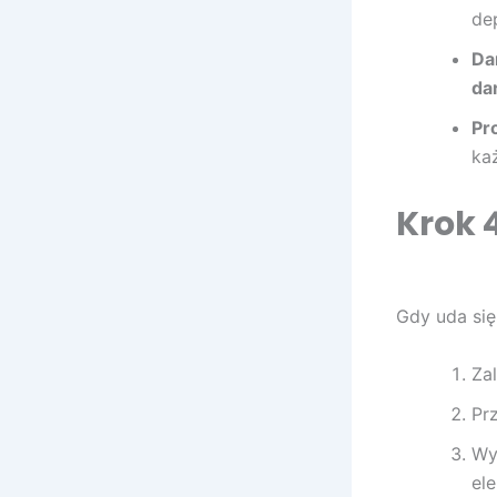
de
Da
da
Pr
ka
Krok 
Gdy uda się
Zal
Prz
Wy
ele