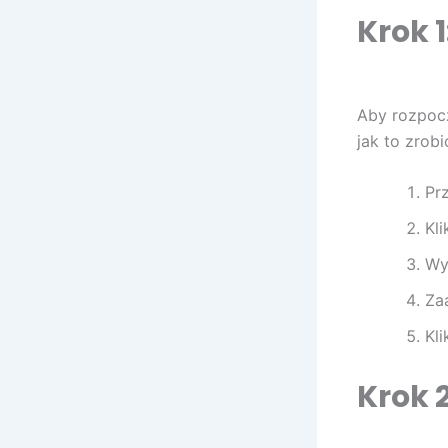
Krok 
Aby rozpocz
jak to zrobi
Pr
Kli
Wy
Za
Kli
Krok 