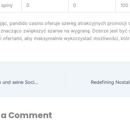
spiny
0
0
100
c, pandido casino oferuje szereg atrakcyjnych promocji c
znacząco zwiększyć szanse na wygraną. Dobrze jest być 
i ofertami, aby maksymalnie wykorzystać możliwości, któr
shibuspins casino und seine Social Media Präsenz
 a Comment