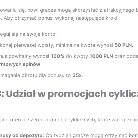
rowaniu się, nowi gracze mogą skorzystać z atrakcyjnego 
. Aby otrzymać bonus, wykonaj następujące kroki:
oguj się na swoje konto.
konaj pierwszej wpłaty, minimalna kwota wynosi
50 PLN
.
nus powitalny wynosi
100%
do kwoty
1000 PLN
oraz dod
rmowych spinów
.
magania obrotu dla bonusu to
35x
.
3: Udział w promocjach cykli
ino oferuje szereg promocji cyklicznych, które warto znać
nusy od depozytu:
Co tydzień gracze mogą otrzymać bon