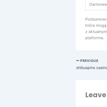
Darmowe 
Podsumowują
które mogą 
z aktualnym
platforma.
PREVIOUS
Leave