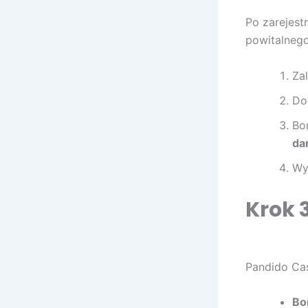
Po zarejest
powitalnego
Zal
Do
Bo
da
Wy
Krok 
Pandido Cas
Bo