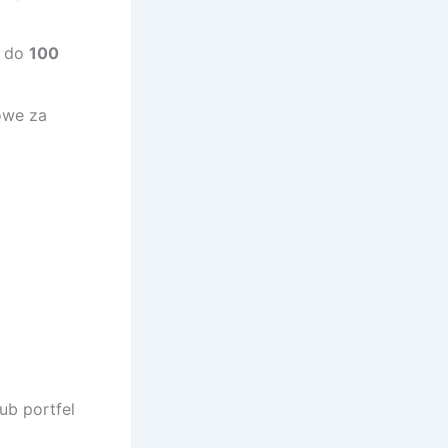
e do
100
owe za
ub portfel