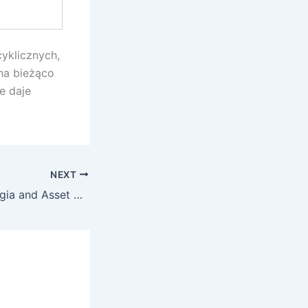
yklicznych,
na bieżąco
e daje
NEXT
Redefining Nostalgia and Asset Management: The Strategic Evolution of Monopoly-Related Digital Experiences