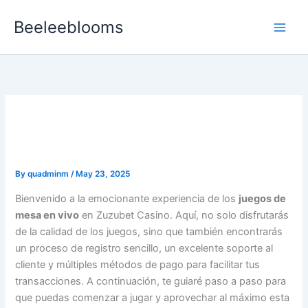
Skip
Beeleeblooms
to
content
Juegos de Mesa en Vivo
en Zuzubet Casino
By
quadminm
/
May 23, 2025
Bienvenido a la emocionante experiencia de los
juegos de
mesa en vivo
en Zuzubet Casino. Aquí, no solo disfrutarás
de la calidad de los juegos, sino que también encontrarás
un proceso de registro sencillo, un excelente soporte al
cliente y múltiples métodos de pago para facilitar tus
transacciones. A continuación, te guiaré paso a paso para
que puedas comenzar a jugar y aprovechar al máximo esta