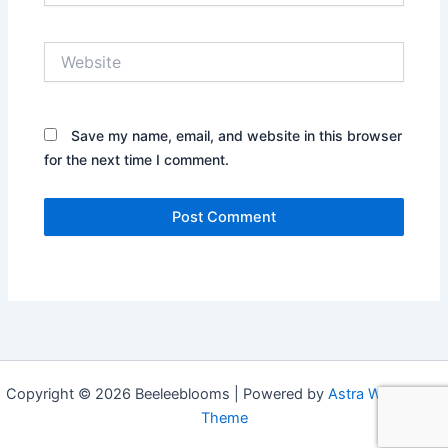
Website
Save my name, email, and website in this browser
for the next time I comment.
Copyright © 2026 Beeleeblooms | Powered by
Astra WordPress
Theme