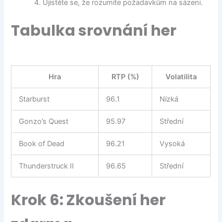
Ujistěte se, že rozumíte požadavkům na sázení.
Tabulka srovnání her
Hra
RTP (%)
Volatilita
Starburst
96.1
Nízká
Gonzo’s Quest
95.97
Střední
Book of Dead
96.21
Vysoká
Thunderstruck II
96.65
Střední
Krok 6: Zkoušení her