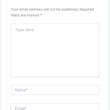
Your email address will not be published.
Required
fields are marked
*
Type
here..
Name*
Email*