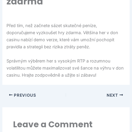
zdarma
Před tím, než začnete sázet skutečné peníze,
doporučujeme vyzkoušet hry zdarma. Většina her v don
casinu nabízí demo verze, které vám umožní pochopit
pravidla a strategii bez rizika ztráty peněz.
Správným výběrem her s vysokým RTP a rozumnou
volatilitou můžete maximalizovat své šance na výhru v don
casinu. Hrajte zodpovědně a užijte si zábavu!
PREVIOUS
NEXT
Leave a Comment