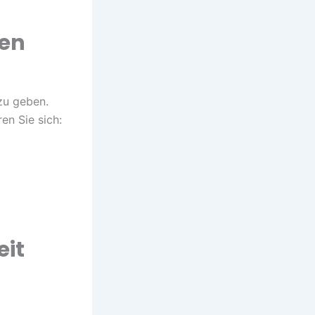
nen
zu geben.
en Sie sich:
eit