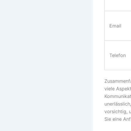
Email
Telefon
Zusammenfas
viele Aspekt
Kommunikati
unerlässlich
vorsichtig, 
Sie eine Anf