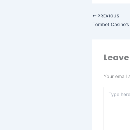
PREVIOUS
Leave
Your email 
Type
here..