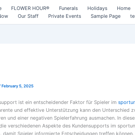
e
FLOWER HOUR®
Funerals
Holidays
Home
Now
Our Staff
Private Events
Sample Page
te
nsupport im sportuna casi
pieler wissen sollten
/
February 5, 2025
upport ist ein entscheidender Faktor für Spieler im
sportu
arente und effektive Unterstützung kann den Unterschied 
iven und einer negativen Spielerfahrung ausmachen. In diese
die verschiedenen Aspekte des Kundensupports im sportu
, damit Spieler informierte Entscheidungen treffen können.