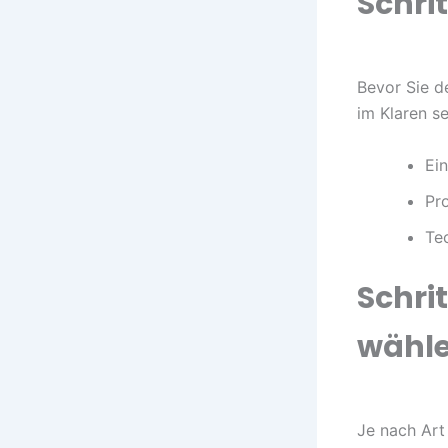
Schrit
Bevor Sie d
im Klaren se
Ei
Pr
Tec
Schri
wähl
Je nach Art