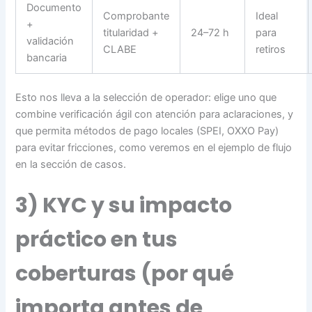
Documento
Comprobante
Ideal
+
titularidad +
24–72 h
para
validación
CLABE
retiros
bancaria
Esto nos lleva a la selección de operador: elige uno que
combine verificación ágil con atención para aclaraciones, y
que permita métodos de pago locales (SPEI, OXXO Pay)
para evitar fricciones, como veremos en el ejemplo de flujo
en la sección de casos.
3) KYC y su impacto
práctico en tus
coberturas (por qué
importa antes de