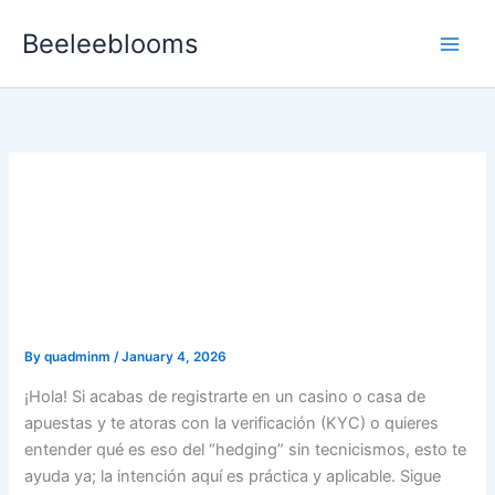
Skip
Beeleeblooms
to
content
KYC y Verificación +
Estrategias de Cobertura
(Hedging): guía práctica
para novatos
By
quadminm
/
January 4, 2026
¡Hola! Si acabas de registrarte en un casino o casa de
apuestas y te atoras con la verificación (KYC) o quieres
entender qué es eso del “hedging” sin tecnicismos, esto te
ayuda ya; la intención aquí es práctica y aplicable. Sigue