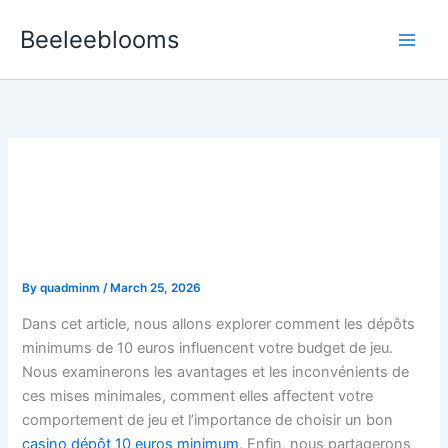
Skip
Beeleeblooms
to
content
L’impact des dépôts
minimums de 10 euros sur
votre budget de jeu
By
quadminm
/
March 25, 2026
Dans cet article, nous allons explorer comment les dépôts
minimums de 10 euros influencent votre budget de jeu.
Nous examinerons les avantages et les inconvénients de
ces mises minimales, comment elles affectent votre
comportement de jeu et l’importance de choisir un bon
casino dépôt 10 euros minimum
. Enfin, nous partagerons