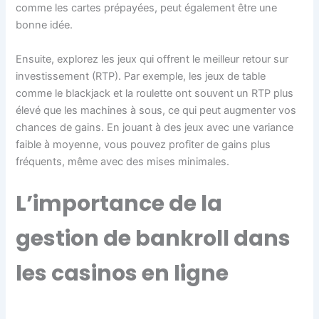
comme les cartes prépayées, peut également être une
bonne idée.
Ensuite, explorez les jeux qui offrent le meilleur retour sur
investissement (RTP). Par exemple, les jeux de table
comme le blackjack et la roulette ont souvent un RTP plus
élevé que les machines à sous, ce qui peut augmenter vos
chances de gains. En jouant à des jeux avec une variance
faible à moyenne, vous pouvez profiter de gains plus
fréquents, même avec des mises minimales.
L’importance de la
gestion de bankroll dans
les casinos en ligne