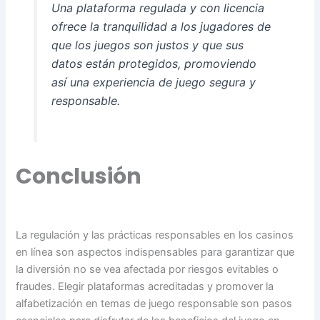
Una plataforma regulada y con licencia
ofrece la tranquilidad a los jugadores de
que los juegos son justos y que sus
datos están protegidos, promoviendo
así una experiencia de juego segura y
responsable.
Conclusión
La regulación y las prácticas responsables en los casinos
en línea son aspectos indispensables para garantizar que
la diversión no se vea afectada por riesgos evitables o
fraudes. Elegir plataformas acreditadas y promover la
alfabetización en temas de juego responsable son pasos