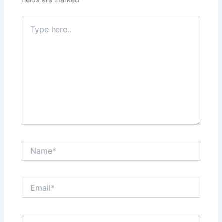
fields are marked
*
Type
here..
Name*
Email*
Website