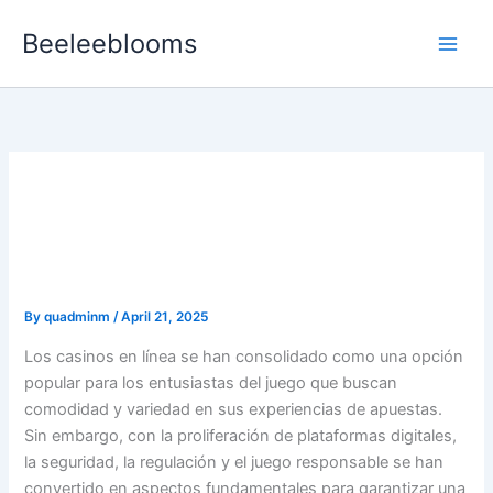
Skip
Beeleeblooms
to
content
La regulación y las
mejores prácticas en los
casinos en línea
By
quadminm
/
April 21, 2025
Los casinos en línea se han consolidado como una opción
popular para los entusiastas del juego que buscan
comodidad y variedad en sus experiencias de apuestas.
Sin embargo, con la proliferación de plataformas digitales,
la seguridad, la regulación y el juego responsable se han
convertido en aspectos fundamentales para garantizar una