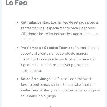
Lo Feo
Retiradas Lentas:
Los límites de retirada pueden
ser restrictivos, especialmente para jugadores
VIP, donde las retiradas pueden tardar hasta una
semana.
Problemas de Soporte Técnico:
En ocasiones, el
soporte al cliente no responde de manera
oportuna, lo que puede ser frustrante para los
jugadores que buscan resolver problemas
rápidamente.
Adicción al Juego:
La falta de control puede
llevar a problemas serios. Es crucial establecer
límites personales y ser consciente de los signos
de la adicción al juego.