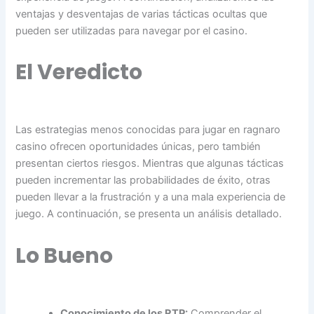
ventajas y desventajas de varias tácticas ocultas que
pueden ser utilizadas para navegar por el casino.
El Veredicto
Las estrategias menos conocidas para jugar en ragnaro
casino ofrecen oportunidades únicas, pero también
presentan ciertos riesgos. Mientras que algunas tácticas
pueden incrementar las probabilidades de éxito, otras
pueden llevar a la frustración y a una mala experiencia de
juego. A continuación, se presenta un análisis detallado.
Lo Bueno
Conocimiento de los RTP:
Comprender el