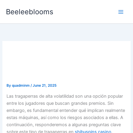
Skip
Beeleeblooms
to
content
Las Mejores Tragaperras
de Alta Volatilidad en
shibuspins casino
By
quadminm
/
June 21, 2025
Las tragaperras de alta volatilidad son una opción popular
entre los jugadores que buscan grandes premios. Sin
embargo, es fundamental entender qué implican realmente
estas máquinas, así como los riesgos asociados a ellas. A
continuación, responderemos a algunas preguntas clave
sobre este tipo de tragaperras en
shibuspins casino
.