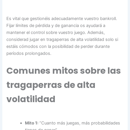
Es vital que gestionéis adecuadamente vuestro bankroll.
Fijar límites de pérdida y de ganancia os ayudará a
mantener el control sobre vuestro juego. Además,
considerad jugar en tragaperras de alta volatilidad solo si
estáis cómodos con la posibilidad de perder durante
períodos prolongados.
Comunes mitos sobre las
tragaperras de alta
volatilidad
Mito 1:
“Cuanto más juegas, más probabilidades
tienes de ganar”.