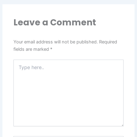
Leave a Comment
Your email address will not be published.
Required
fields are marked
*
Type
here..