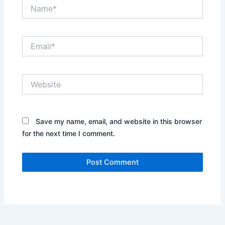
Name*
Email*
Website
Save my name, email, and website in this browser
for the next time I comment.