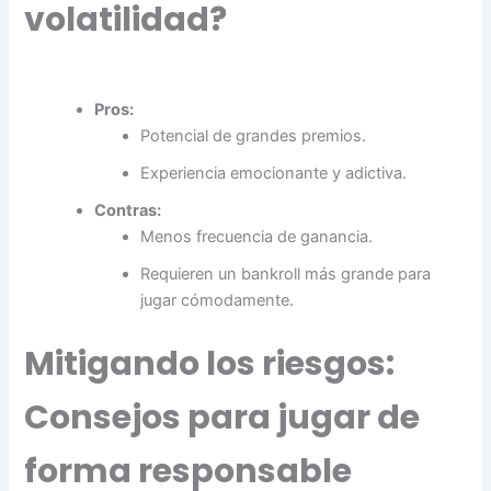
volatilidad?
Pros:
Potencial de grandes premios.
Experiencia emocionante y adictiva.
Contras:
Menos frecuencia de ganancia.
Requieren un bankroll más grande para
jugar cómodamente.
Mitigando los riesgos:
Consejos para jugar de
forma responsable