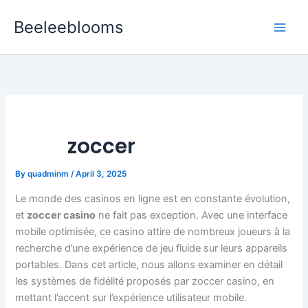
Skip
Beeleeblooms
to
content
Les Systèmes de Fidélité
chez
zoccer
By
quadminm
/
April 3, 2025
Le monde des casinos en ligne est en constante évolution,
et
zoccer casino
ne fait pas exception. Avec une interface
mobile optimisée, ce casino attire de nombreux joueurs à la
recherche d’une expérience de jeu fluide sur leurs appareils
portables. Dans cet article, nous allons examiner en détail
les systèmes de fidélité proposés par zoccer casino, en
mettant l’accent sur l’expérience utilisateur mobile.