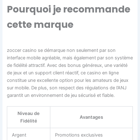
Pourquoi je recommande
cette marque
zoccer casino se démarque non seulement par son
interface mobile agréable, mais également par son système
de fidélité attractif. Avec des bonus généreux, une variété
de jeux et un support client réactif, ce casino en ligne
constitue une excellente option pour les amateurs de jeux
sur mobile. De plus, son respect des régulations de l’ANJ
garantit un environnement de jeu sécurisé et fiable.
Niveau de
Avantages
Fidélité
Argent
Promotions exclusives