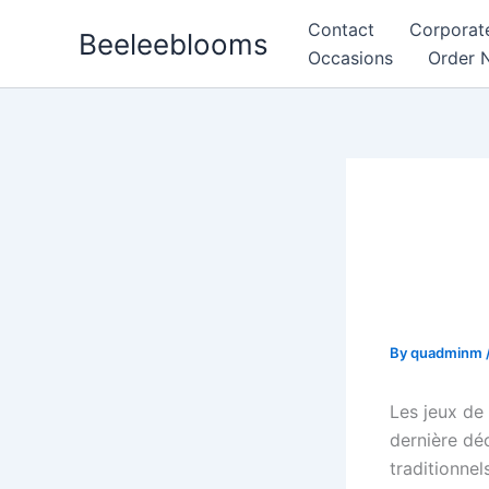
Skip
Contact
Corporat
Beeleeblooms
to
Occasions
Order 
content
Maîtr
strat
prati
By
quadminm
Les jeux de
dernière dé
traditionnel