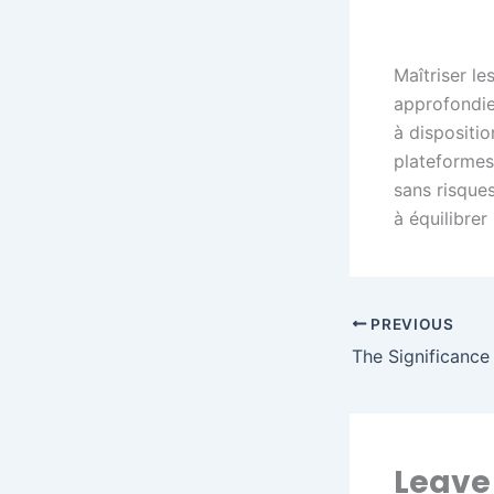
Maîtriser l
approfondie 
à dispositi
plateformes
sans risque
à équilibre
PREVIOUS
Leave