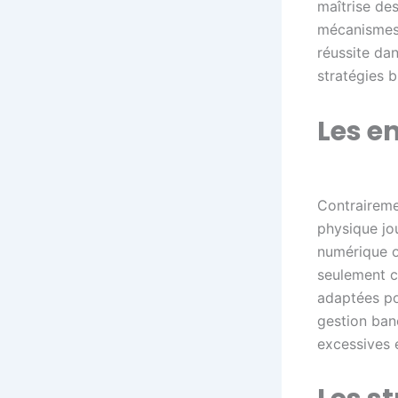
maîtrise des
mécanismes 
réussite da
stratégies 
Les en
Contraireme
physique jou
numérique o
seulement c
adaptées po
gestion banc
excessives 