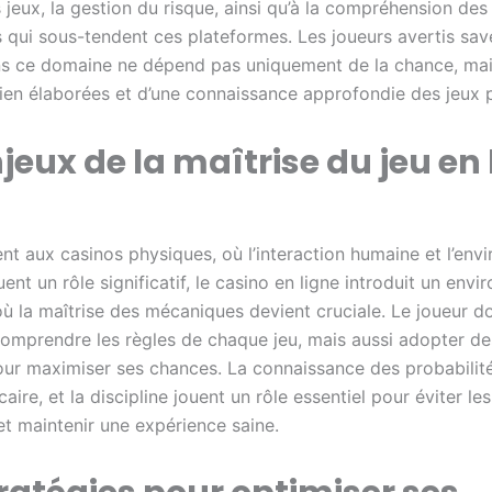
 jeux, la gestion du risque, ainsi qu’à la compréhension des
qui sous-tendent ces plateformes. Les joueurs avertis sav
ns ce domaine ne dépend pas uniquement de la chance, mai
bien élaborées et d’une connaissance approfondie des jeux 
jeux de la maîtrise du jeu en 
nt aux casinos physiques, où l’interaction humaine et l’env
ent un rôle significatif, le casino en ligne introduit un env
ù la maîtrise des mécaniques devient cruciale. Le joueur do
omprendre les règles de chaque jeu, mais aussi adopter de
ur maximiser ses chances. La connaissance des probabilité
aire, et la discipline jouent un rôle essentiel pour éviter le
et maintenir une expérience saine.