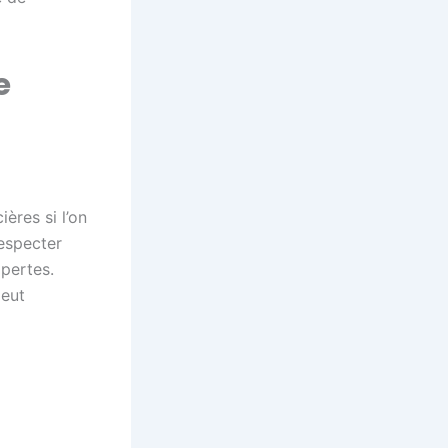
e
ères si l’on
respecter
 pertes.
peut