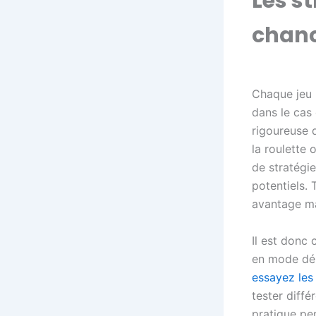
Les s
chan
Chaque jeu 
dans le cas 
rigoureuse d
la roulette 
de stratégie
potentiels. 
avantage ma
Il est donc
en mode dém
essayez les
tester diffé
pratique per