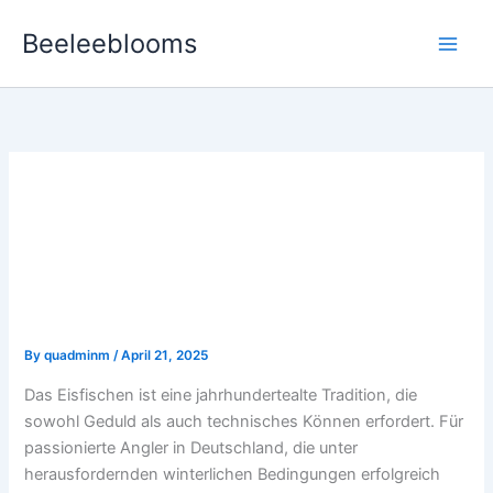
Skip
Beeleeblooms
to
content
Meisterhafte
Eisfischaus[Elefanten]tak
tik: Expertenwissen und
bewährte Strategien
By
quadminm
/
April 21, 2025
Das Eisfischen ist eine jahrhundertealte Tradition, die
sowohl Geduld als auch technisches Können erfordert. Für
passionierte Angler in Deutschland, die unter
herausfordernden winterlichen Bedingungen erfolgreich