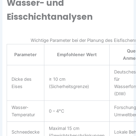
Wasser- und
Eisschichtanalysen
Wichtige Parameter bei der Planung des Eisfischen
Quel
Parameter
Empfohlener Wert
Anme
Deutsches 
Dicke des
≥ 10 cm
für
Eises
(Sicherheitsgrenze)
Wasserfo
(DIW)
Wasser-
Forschung
0 – 4°C
Temperatur
Umweltber
Maximal 15 cm
Schneedecke
Lokale Be
(Gewichtsbeschränkungen